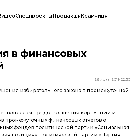
Видео
Спецпроекты
Продакшн
Крамниця
я в финансовых
й
26 июля 2019 22:50
ушения избирательного закона в промежуточной
о по вопросам предотвращения коррупции и
в промежуточных финансовых отчетов о
льных фондов политической партии «Социальная
ская позиция», политической партии «Партия