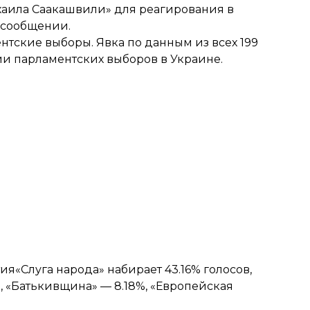
хаила Саакашвили» для реагирования в
в сообщении.
ентские выборы. Явка
по данным из всех 199
ии парламентских выборов в Украине.
тия
«Слуга народа» набирает 43.16% голосов,
 «Батькивщина» — 8.18%, «Европейская