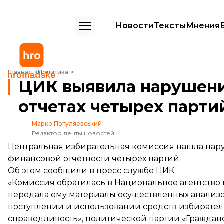
Новости
Тексты
Мнения
ЦИК выявила нарушения в финансовых отчетах четырех партий
Главная
Политика
ЦИК выявила нарушени
отчетах четырех парти
Марко Погуляевський
Редактор ленты новостей
Центральная избирательная комиссия нашла нар
финансовой отчетности четырех партий.
Об этом
сообщили
в пресс службе ЦИК.
«Комиссия обратилась в Национальное агентств
передала ему материалы осуществленных анализо
поступлении и использовании средств избирате
справедливость», политической партии «Граждан