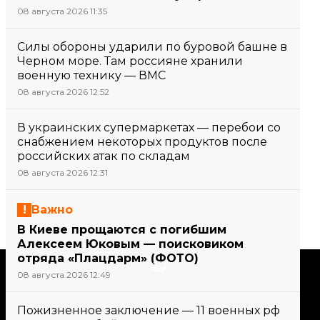
08 августа 2026 11:35
Силы обороны ударили по буровой башне в
Черном море. Там россияне хранили
военную технику — ВМС
08 августа 2026 12:52
В украинских супермаркетах — перебои со
снабжением некоторых продуктов после
российских атак по складам
08 августа 2026 12:31
Важно
В Киеве прощаются с погибшим
Алексеем Юковым — поисковиком
отряда «Плацдарм» (ФОТО)
Поддержать
08 августа 2026 12:49
Пожизненное заключение — 11 военных рф
Поддержи hromadske.