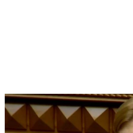
Новоназначенная вице-премьер-министер по вопросам европ
Скри
Народные депутаты поддержали увольнение виц
евроатлантической интеграции Вадима Пристайко
Стефанишиной.