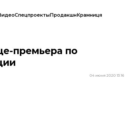
Видео
Спецпроекты
Продакшн
Крамниця
це-премьера по
ции
04 июня 2020 13:16