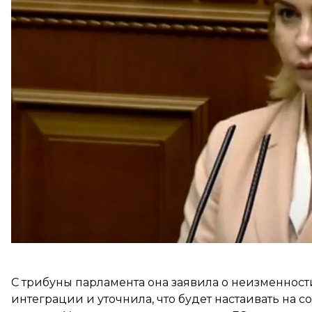
Такие инициативы правительства
поддержали
на
Так, голосами 296 народных депутатов Пристайко 
назначили Стефанишину.
Должность получила генеральный директор пра
европейской и евроатлантической интеграции се
С трибуны парламента она заявила о неизменност
интеграции и уточнила, что будет настаивать на