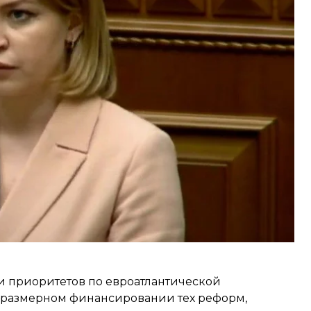
родные депутаты 4 июня.
освободили от должности, а 255 голосами —
вительственного офиса координации
кретариата Ольга Стефанишина.
и приоритетов по евроатлантической
 соразмерном финансировании тех реформ,