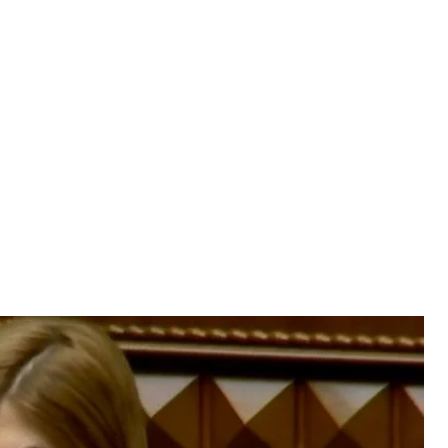
ейской и евроатлантической интеграции Ольга Стефанишина
ншот
е—премьера по вопросам европейской и
 и назначение на эту должность Ольги