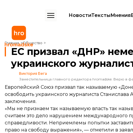
Новости
Тексты
Мнения
ЕС призвал «ДНР» немедленно освободить украинского журналист
Главная
Общество
ЕС призвал «ДНР» нем
украинского журналис
Виктория Бега
Заместительница главного редактора hromadske. Верю в фа
Европейский Союз призвал так называемую «До
освободить украинского журналиста Станислава А
заключения.
«Мы не признаем так называемую власть так наз
считаем это дело нарушением международного пр
справедливости. Неприемлемы попытки заставить
право на свободу выражения», —
отметили
в заяв