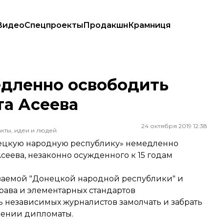
Видео
Спецпроекты
Продакшн
Крамниця
а Асеева
едленно освободить
та Асеева
24 октября 2019 12:38
кты, идеи и людей
нецкую народную республику» немедленно
сеева, незаконно осужденного к 15 годам
ываемой "Донецкой народной республики" и
ава и элементарных стандартов
 независимых журналистов замолчать и забрать
лении дипломаты.