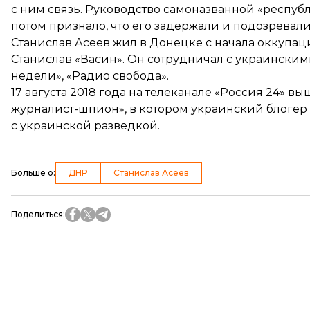
с ним связь. Руководство самоназванной «респуб
потом признало, что его задержали и подозревал
Станислав Асеев жил в Донецке с начала оккупа
Станислав «Васин». Он сотрудничал с украински
недели», «Радио свобода».
17 августа 2018 года на телеканале «Россия 24»
вы
журналист-шпион», в котором украинский блогер 
с украинской разведкой.
Больше о
:
ДНР
Станислав Асеев
Поделиться
: