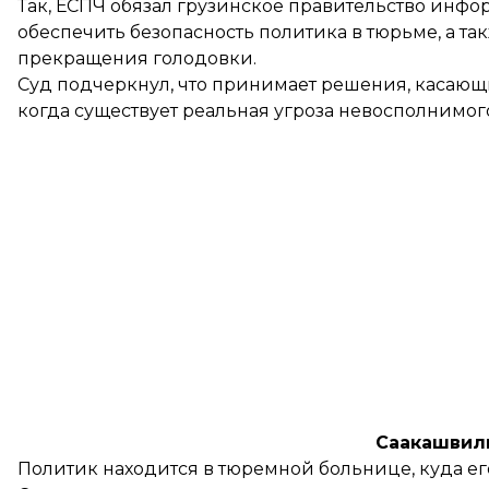
Так, ЕСПЧ обязал грузинское правительство инфо
обеспечить безопасность политика в тюрьме, а та
прекращения голодовки.
Суд подчеркнул, что принимает решения, касающие
когда существует реальная угроза невосполнимог
Саакашвил
Политик находится в тюремной больнице, куда е