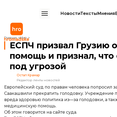
Новости
Тексты
Мнения
ЕСПЧ призвал Грузию оказать Саакашвили помощь и признал, что е
Главная
Мир
ЕСПЧ призвал Грузию 
помощь и признал, что
под угрозой
Остап Крамар
Редактор ленты новостей
Европейский суд по правам человека попросил 
Саакашвили прекратить голодовку. Учреждение п
вреда здоровью политика из—за голодовки, а такж
медицинскую помощь.
Об этом
говорится
на сайте суда.