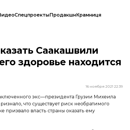
Видео
Спецпроекты
Продакшн
Крамниця
го здоровье находится под угрозой
оказать Саакашвили
 его здоровье находится
16 ноября 2021 22:39
заключенного экс—президента Грузии Михеила
ризнало, что существует риск необратимого
е призвало власть страны оказать ему