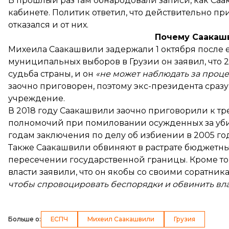
В прошлый раз там обнародовали записи, как Са
кабинете. Политик ответил, что действительно п
отказался и от них.
Почему Саакаш
Михеила Саакашвили
задержали 1 октября
после 
муниципальных выборов в Грузии он заявил, что 2
судьба страны, и он
«не может наблюдать за проце
заочно приговорен, поэтому экс-президента сраз
учреждение.
В 2018 году Саакашвили заочно приговорили к т
полномочий при помиловании осужденных за уби
годам заключения по делу об избиении в 2005 го
Также Саакашвили обвиняют в растрате бюджетны
пересечении
государственной границы. Кроме то
власти
заявили
, что он якобы со своими соратни
чтобы спровоцировать беспорядки и обвинить вла
Больше о
:
ЕСПЧ
Михеил Саакашвили
Грузия