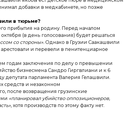
акашвили якобы
ест детское пюре
в медицинском
ринимал добавки в медкабинете, но позже
вили в тюрьме?
его прибытия на родину. Перед началом
 октября (в день голосования) будет решаться
ссом со стороны».
Однако в Грузии Саакашвили
у арестовали и перевели в пенитенциарное
рем годам заключения по делу о превышении
йство бизнесмена Сандро Гиргвлиани и к 6
ду депутата парламента Валерия Гелашвили.
х средств и
незаконном
го, после возвращения грузинские
ками
«планировал убийство оппозиционеров,
сть»,
хотя производств по этому факту нет.