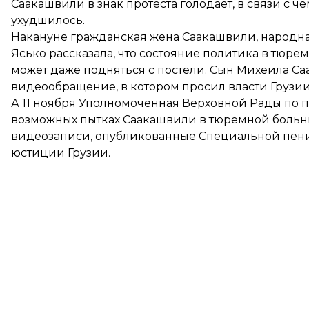
Саакашвили в знак протеста голодает, в связи с ч
ухудшилось.
Накануне гражданская жена Саакашвили, народна
Ясько
рассказала
, что состояние политика в тюр
может даже подняться с постели. Сын Михеила С
видеообращение
, в котором просил власти Груз
А 11 ноября Уполномоченная Верховной Рады по
возможных пытках Саакашвили в тюремной больни
видеозаписи, опубликованные Специальной пен
юстиции Грузии.