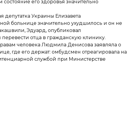
ем состояние его здоровья значительно
я депутатка Украины Елизавета
емной больнице значительно ухудшилось и он не
аакашвили, Эдуард,
опубликовал
ии перевести отца в гражданскую клинику.
 правам человека Людмила Денисова
заявляла
о
це, где его держат: омбудсмен отреагировала на
итенциарной службой при Министерстве