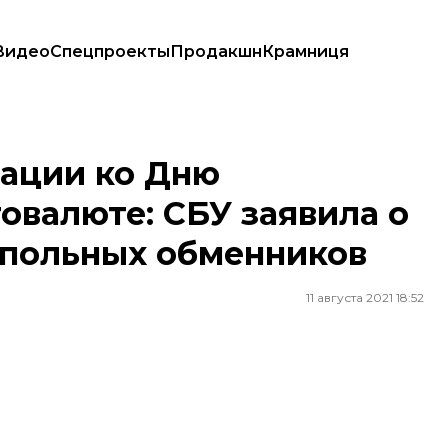
Видео
Спецпроекты
Продакшн
Крамниця
: СБУ заявила о разоблачении сети подпольных обменников
ации ко Дню
овалюте: СБУ заявила о
дпольных обменников
11 августа 2021 18:52