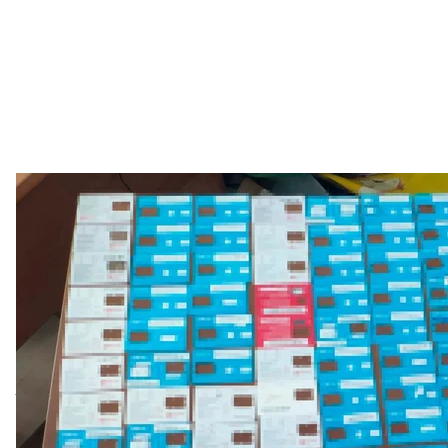
СБУ заявила о блокировании подпольных криптообменников в К
Независ
Служба безопас
Правоохранители обыскали офисы сети в Печерс
Киева и изъяли компьютеры, серверы, мобильные
предприятий, а еще — иностранных наличных на 
Деятельность сети расследуют в рамках производ
Украины. По словам СБУ, следственные действия
В июле СБУ
сообщала
о разоблачении в Виннице 
тысяч компьютеров якобы майнили криптовалюту
«Винницаоблэнерго» позже
опровергла
информаци
следственные действия.