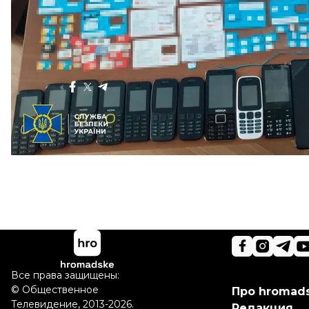
Больше о
:
СБУ
криптовалюта
Поделиться
:
Все права защищены:
©
Общественное
Про hromad
Телевидение
,
2013-2026.
Редакция