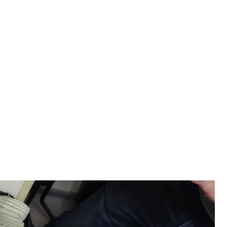
иеве, через которые якобы финансировали провокации ко Дню
имости
ности Украины
чении сети подпольных обменников