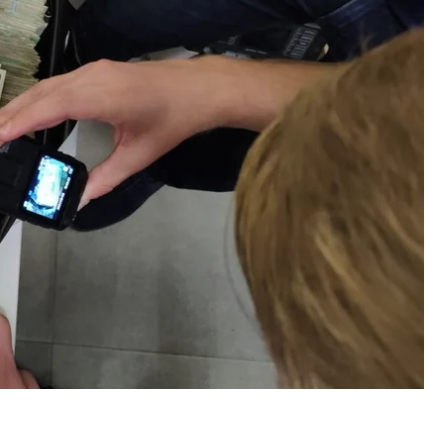
ались провокации ко Дню Независимости.
влял до 30 миллионов гривен.
уста.
с начала 2021 года. Она пользовалась спросом
 платежи и выводить «теневые» средства в
кие сервисы, часть из которых заблокирована в
ие. Всего сетью пользовались более 1000