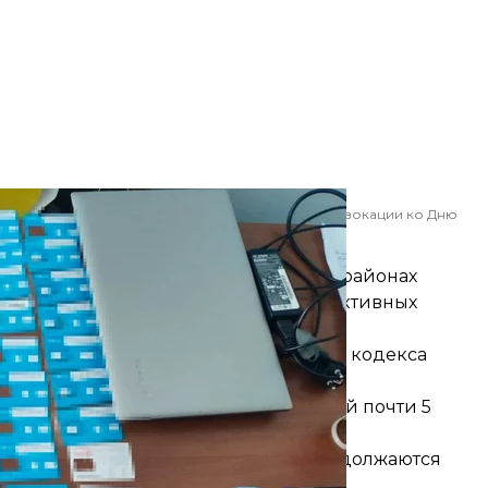
иеве, через которые якобы финансировали провокации ко Дню
имости
ности Украины
ком, Шевченковском и Соломенском районах
 терминалы, печати и документы фиктивных
миллион гривен.
ства по статьям
200
и
209
Уголовного кодекса
 продолжаются.
подпольной криптофермы, на которой почти 5
 и воровали электроэнергию. Но
ю о воровстве. По делу сейчас продолжаются