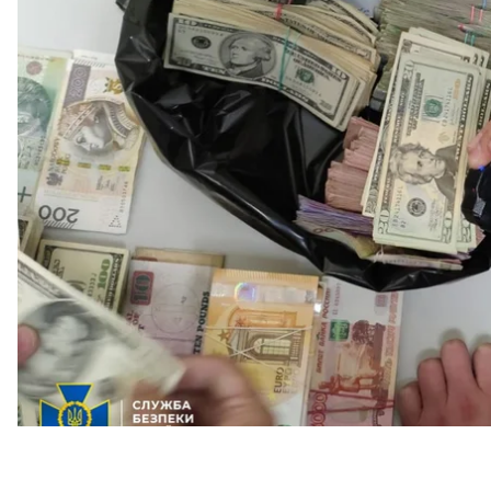
криптовалюты, через которые якобы финансиров
Ежемесячный оборот средств в обменниках соста
Об этом
пресс-служба СБУ
сообщила в среду, 11 авг
По данным спецслужбы, сеть обменников работала 
якобы из-за возможности осуществлять анонимные
наличные.
Кроме того, сеть позволяла платить через российс
Украине: «Яндекс.Деньги», Qiwi, Webmoney и друг
клиентов — в основном физические лица.