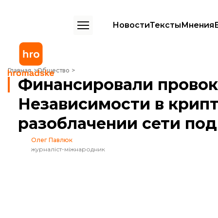
Новости
Тексты
Мнения
Финансировали провокации ко Дню Независимости в криптовалюте
Главная
Общество
Финансировали провок
Независимости в крипт
разоблачении сети по
Олег Павлюк
журналіст-міжнародник