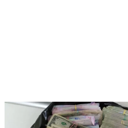
СБУ заявила о блокировании подпольных криптообменников в К
Независ
Служба безопас
Служба безопасности Украины заявила о разобла