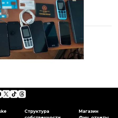
ske
Структура
Магазин
собственности
Фин. отчеты