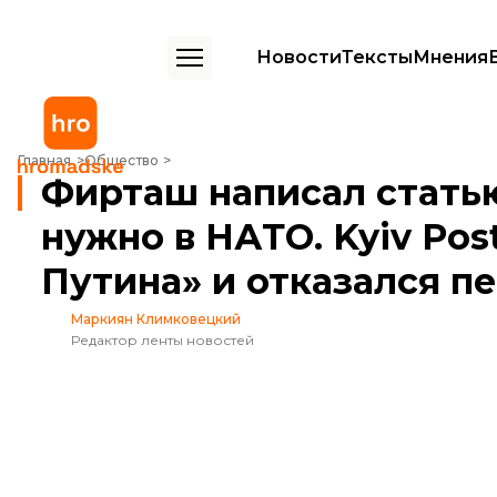
Новости
Тексты
Мнения
Фирташ написал статью, почему Украине не нужно в НАТО. Kyiv Pos
Главная
Общество
Фирташ написал статью
нужно в НАТО. Kyiv Pos
Путина» и отказался п
Маркиян Климковецкий
Редактор ленты новостей