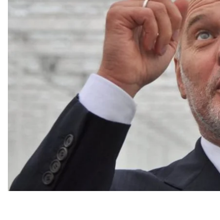
Издание Kyiv Post отказалось это публиковать, по
Путина».
Статью Фирташа на платформе Medium
опубликов
отказе публиковать статью
пишет
KyivPost.
«Мой вопрос сегодня таков: почему Украина долж
быть антироссийской и членом НАТО или проросс
быть нейтральными — "Швейцария Евразии?" Это 
Украины»
, — говорится в статье Фирташа.
Он также пишет, что Америка, Европа и Россия мо
экономические и торговые партнеры со всеми, а 