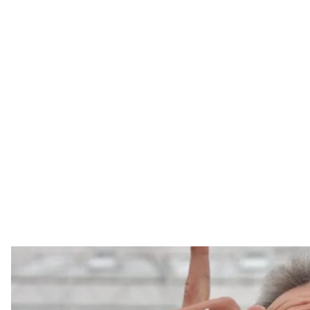
Дмитрий Фирташ во время открытия тепличного комплекса 
УН
Украинский олигарх Дмитрий Фирташ написал ста
соблюдать нейтралитет и не выбирать между чле