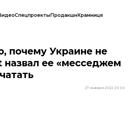
Видео
Спецпроекты
Продакшн
Крамниця
t назвал ее «месседжем Путина» и отказался печатать
, почему Украине не
t назвал ее «месседжем
ечатать
27 января 2022 20:04