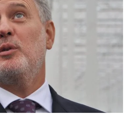
скольку статья продвигает «основной месседж
ал
его адвокат Ленни Дэвис, о собственном
на быть вынуждена выбирать между тем, чтобы
ийской и антинатовской? Почему мы не можем
соответствовало бы исторической позиции
гут извлечь выгоду от нейтральной Украины как
не военные союзники.