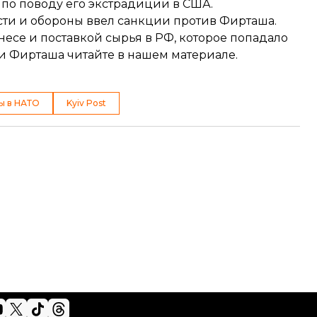
 по поводу его экстрадиции в США.
сти и обороны
ввел
санкции против Фирташа.
несе и поставкой сырья в РФ, которое попадало
и Фирташа читайте в
нашем материале
.
ы в НАТО
Kyiv Post