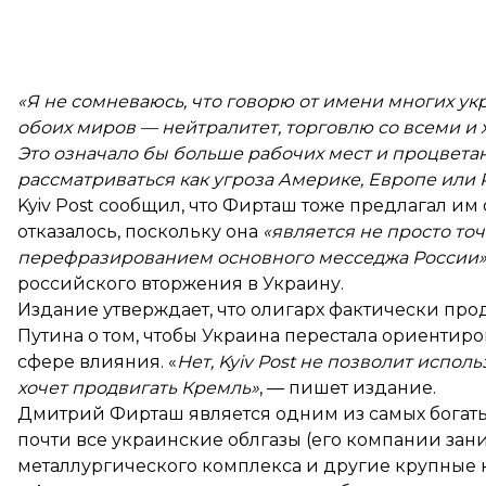
«Я не сомневаюсь, что говорю от имени многих ук
обоих миров — нейтралитет, торговлю со всеми и 
Это означало бы больше рабочих мест и процвета
рассматриваться как угроза Америке, Европе или 
Kyiv Post сообщил, что Фирташ тоже предлагал им
отказалось, поскольку она
«является не просто то
перефразированием основного месседжа России
российского вторжения в Украину.
Издание утверждает, что олигарх фактически пр
Путина о том, чтобы Украина перестала ориентир
сфере влияния. «
Нет, Kyiv Post не позволит испол
хочет продвигать Кремль»
, — пишет издание.
Дмитрий Фирташ является одним из самых богаты
почти все украинские облгазы (его компании зан
металлургического комплекса и другие крупные 