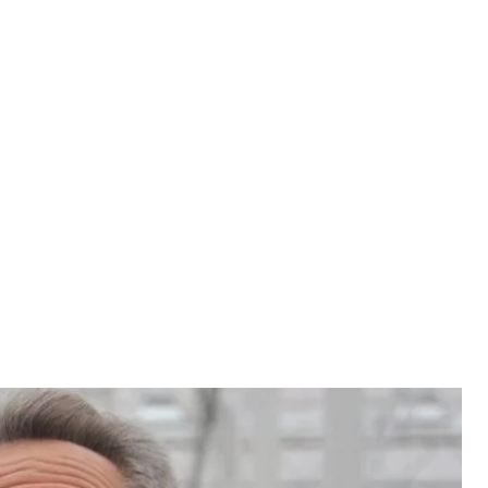
DF Agro в Тернопольской области, 21 сентября 2012 года
ИАН
тью, где рассказал, почему Украина должна
нством в НАТО и пророссийским путем развития.