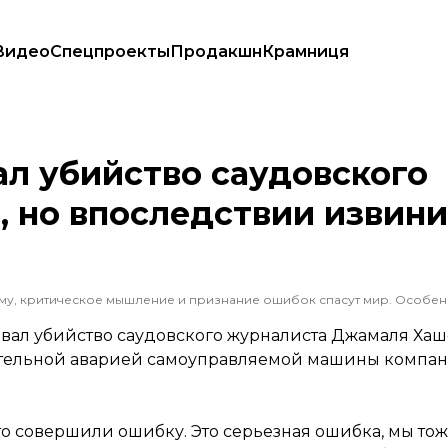
Видео
Спецпроекты
Продакшн
Крамниця
ой», но впоследствии извинился за свои слова
ал убийство саудовского
 но впоследствии извини
вал убийство саудовского журналиста Джамаля Хаш
ртельной аварией самоуправляемой машины компан
то совершили ошибку. Это серьезная ошибка, мы то