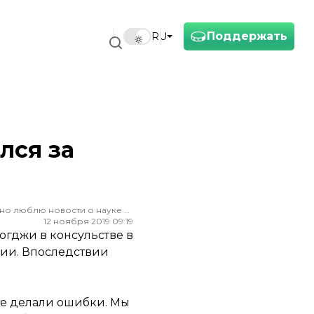
Поддержать
RU
лся за
Редактор ленты новостей hromadske. Считаю, что уважение к каждому, критическое мышление и признание ошибок спасут мир. Особенно люблю новости о науке и космос
12 ноября 2019 09:19
огджи в консульстве в
ии. Впоследствии
же делали ошибки. Мы