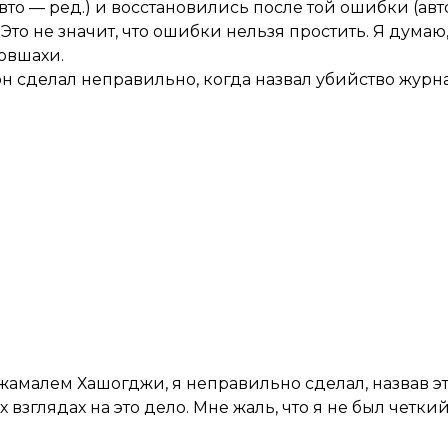
то — ред.) и восстановились после той ошибки (ав
о не значит, что ошибки нельзя простить. Я думаю,
овшахи.
о он сделал неправильно, когда назвал убийство жур
Джамалем Хашогджи, я неправильно сделал, назвав э
 взглядах на это дело. Мне жаль, что я не был четкий 