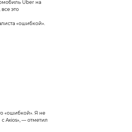
томобиль Uber на
 все это
налиста «ошибкой».
то «ошибкой». Я не
с Axios», — отметил