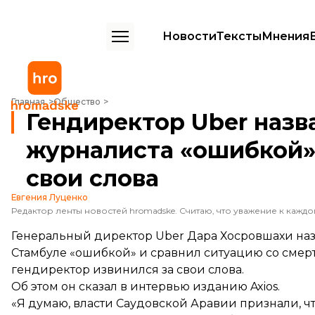
Новости
Тексты
Мнения
Гендиректор Uber назвал убийство саудовского журналиста «ошибк
Главная
Общество
Гендиректор Uber назв
журналиста «ошибкой»,
свои слова
Евгения Луценко
Генеральный директор Uber Дара Хосровшахи наз
Стамбуле «ошибкой» и сравнил ситуацию со сме
гендиректор извинился за свои слова.
Об этом он
сказал
в интервью изданию Axios.
«Я думаю, власти Саудовской Аравии признали, ч