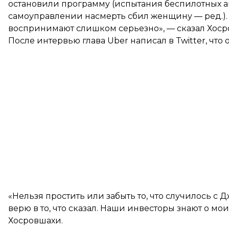
остановили программу (испытания беспилотных ав
самоуправлении насмерть сбил женщину — ред.). Эт
воспринимают слишком серьезно», — сказал Хоср
После интервью глава Uber
написал
в Twitter, чт
«Нельзя простить или забыть то, что случилось с 
верю в то, что сказал. Наши инвесторы знают о моих
Хосровшахи.