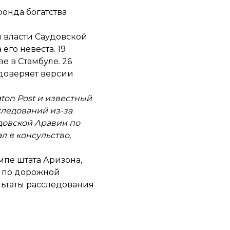
фонда богатства
 власти Саудовской
его невеста. 19
е в Стамбуле. 26
 доверяет версии
ton Post и известный
следований из-за
удовской Аравии по
 в консульство,
мпе штата Аризона,
т по дорожной
ьтаты расследования