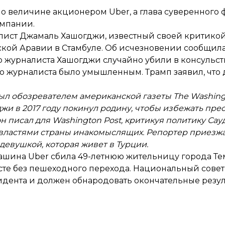
о величине акционером Uber, а глава суверенного 
омпании.
алист Джамаль Хашогджи, известный своей критикой
ской Аравии в Стамбуле. Об исчезновении сообщила 
 журналиста Хашогджи случайно убили в консульств
во журналиста было умышленным. Трамп заявил, что
л обозревателем американской газеты The Washing
жи в 2017 году покинул родину, чтобы избежать пре
он писал для Washington Post, критикуя политику Са
 властями страны инакомыслящих. Репортер приезжал
девушкой, которая живет в Турции.
ашина Uber сбила 49-летнюю жительницу города Те
есте без пешеходного перехода. Национальный сове
дента и должен обнародовать окончательные резул