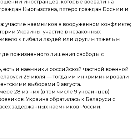
тношении иностранцев, которые воевали на
 граждан Кыргызстана, пятеро граждан Боснии и
а: участие наемников в вооруженном конфликте;
ории Украины; участие в незаконных
ривело к гибели людей или другим тяжелым
виде пожизненного лишения свободы с
, есть и наемники российской частной военной
 Беларуси 29 июля — тогда им инкриминировали
ентскими выборами 9 августа.
ере 28 из них (в том числе 9 украинцев)
боевиков. Украина обратилась к Беларуси с
л всех задержанных наемников России.