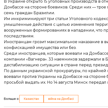
В Украине открыто 15 уголовных производств в о
Донбассе на стороне боевиков. Среди них — трое
семь граждан Бразилии.
Им инкриминируют три статьи Уголовного кодекс
умышленные действия с целью изменения террит
вооруженных формированиях в нападении, что п
последствиям.
Иностранцам грозит максимальное наказание в 
конфискацией имущества или без.
Среди иностранцев, которые воевали на Донбассе
компании «Вагнера». 33 наемников задержали в
дестабилизацию ситуации в стране перед презид
По данным украинской прокуратуры, по крайней м
воевали против Украины на Донбассе на стороне 
просьбой выдать их. Но 14 августа Минск переда
Больше о
:
Казахстан
війна на Донбасі