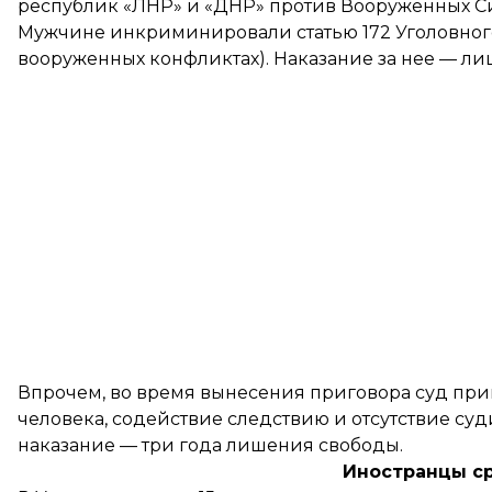
республик «ЛНР» и «ДНР» против Вооруженных С
Мужчине инкриминировали
статью 172
Уголовного
вооруженных конфликтах). Наказание за нее — лиш
Впрочем, во время вынесения приговора суд пр
человека, содействие следствию и отсутствие суд
наказание — три года лишения свободы.
Иностранцы с