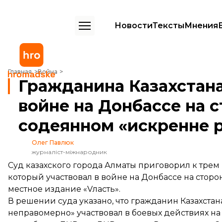
Новости
Тексты
Мнения
Гражданина Казахстана засудили за участие в войне на Донбассе 
Главная
Война
Гражданина Казахстана
войне на Донбассе на с
содеянном «искренне 
Олег Павлюк
журналіст-міжнародник
Суд казахского города Алматы приговорил к трем
который участвовал в войне на Донбассе на сторо
местное издание «Vласть».
В решении суда указано, что гражданин Казахстана
неправомерно» участвовал в боевых действиях н