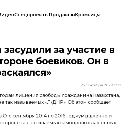
Видео
Спецпроекты
Продакшн
Крамниця
на стороне боевиков. Он в содеянном «искренне раскаялся»
 засудили за участие в
тороне боевиков. Он в
раскаялся»
25 сентября 2020 17:12
 годам лишения свободы гражданина Казахстана,
не так называемых «Л/ДНР». Об этом
сообщает
 О. с сентября 2014 по 2016 год «умышленно и
а стороне так называемых самопровозглашённых