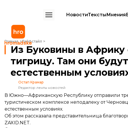
Новости
Тексты
Мнения
Из Буковины в Африку отправили трех львов и тигрицу. Там они бу
Главная
Лайфстайл
Из Буковины в Африку 
тигрицу. Там они будут
естественным условия
Остап Крамар
Редактор ленты новостей
В Южно—Африканскую Республику отправили трех
туристическом комплексе неподалеку от Черновцо
естественным условиях.
Об этом рассказала представительница благотвор
ZAXID.NET.