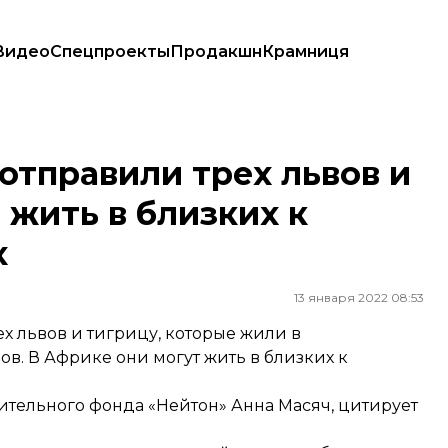
Видео
Спецпроекты
Продакшн
Крамниця
дут жить в близких к естественным условиях
отправили трех львов и
 жить в близких к
х
13 января 2022 08:53
 львов и тигрицу, которые жили в
в. В Африке они могут жить в близких к
ительного фонда «Нейтон» Анна Масяч,
цитирует