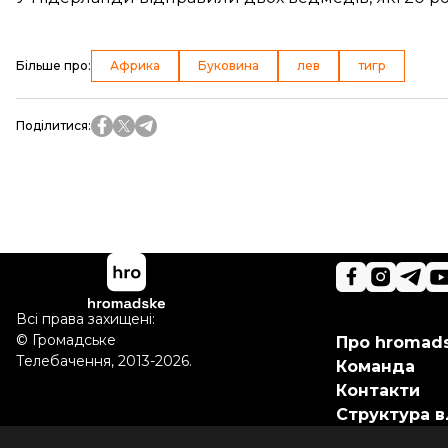
Більше про
:
Африка
Буковина
лев
тигр
Поділитися
:
Всі права захищені:
©
Громадське
Про hromad
Телебачення
,
2013-2026.
Команда
Контакти
Структура в