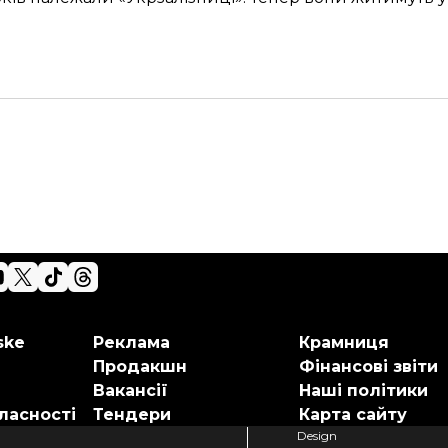
ske
Реклама
Крамниця
Продакшн
Фінансові звіти
Вакансії
Наші політики
ласності
Тендери
Карта сайту
Design