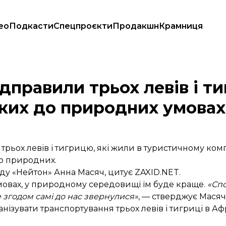
ео
Подкасти
Спецпроєкти
Продакшн
Крамниця
итимуть у близьких до природних умовах
дправили трьох левів і т
ких до природних умовах
ьох левів і тигрицю, які жили в туристичному компл
до природних.
ду «Нейтон» Анна Масяч,
цитує
ZAXID.NET.
мовах, у природному середовищі їм буде краще.
«Сп
 згодом самі до нас звернулися»
, — стверджує Масяч
нізувати транспортування трьох левів і тигриці в А