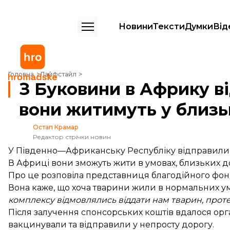
Новини
Тексти
Думки
Від
З Буковини в Африку відправили трьох левів і тигрицю. Там вони ж
Головна
Лайфстайл
З Буковини в Африку ві
вони житимуть у близь
Остап Крамар
Редактор стрічки новин
У Південно—Африканську Республіку відправили тр
В Африці вони зможуть жити в умовах, близьких 
Про це розповіла представниця благодійного фон
Вона каже, що хоча тварини жили в нормальних у
комплексу відмовлялись віддати нам тварин, проте
Після залучення спонсорських коштів вдалося орга
вакцинували та відправили у непросту дорогу.