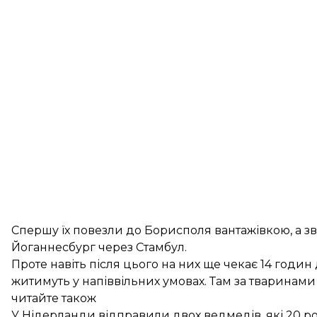
Спершу їх повезли до Борисполя вантажівкою, а 
Йоганнесбург через Стамбул.
Проте навіть після цього на них ще чекає 14 годи
житимуть у напіввільних умовах. Там за тваринами
читайте також
У Нідерланди відправили двох ведмедів, які 20 р