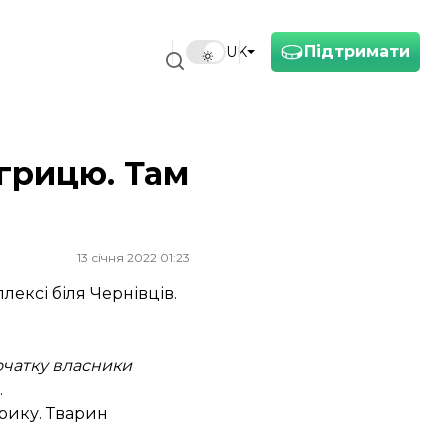
Підтримати
UK
игрицю. Там
13 січня 2022 01:23
ексі біля Чернівців.
очатку власники
.
фрику. Тварин