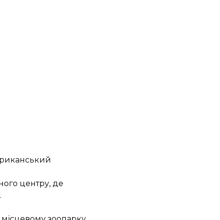
африканський
ного центру, де
.
у місцевому зоопарку