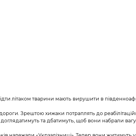
звідти літаком тварини мають вирушити в південно
н дороги. Зрештою хижаки потраплять до реабілітацій
 доглядатимуть та дбатимуть, щоб вони набрали вагу
оків належали «Укрзалізниці». Тепер вони житимуть 