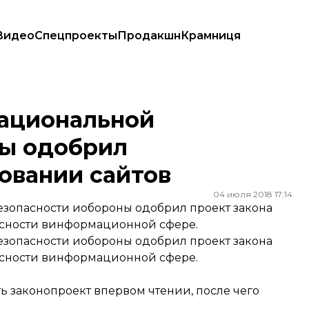
Видео
Спецпроекты
Продакшн
Крамниця
рил законопроект о блокировании сайтов
национальной
ны одобрил
овании сайтов
04 июля 2018 17:14
езопасности иобороны одобрил проект закона
асности винформационной сфере.
езопасности иобороны одобрил проект закона
асности винформационной сфере.
 законопроект впервом чтении, после чего