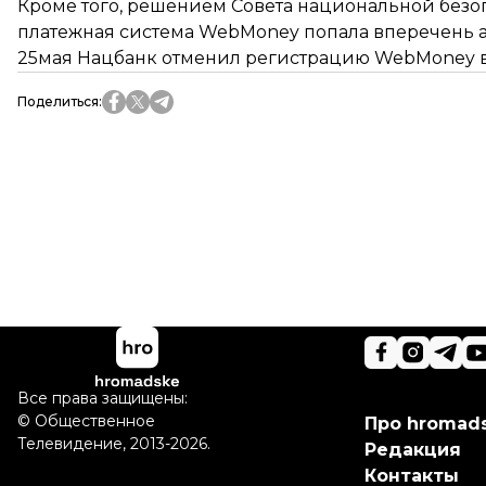
Кроме того, решением Совета национальной без
платежная система WebMoney попала вперечень 
25мая Нацбанк отменил регистрацию WebMoney в
Поделиться
:
Все права защищены:
©
Общественное
Про hromad
Телевидение
,
2013-2026.
Редакция
Контакты