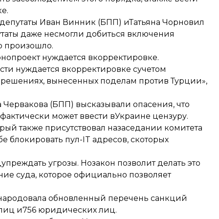
е.
 депутаты Иван Винник (БПП) иТатьяна Чорновил
утаты даже несмогли добиться включения
то произошло.
онопроект нуждается вкорректировке.
сти нуждается вкорректировке сучетом
 решениях, вынесенных поделам против Турции»,
а Червакова (БПП) высказывали опасения, что
фактически может ввести вУкраине цензуру.
орый также присутствовал назаседании комитета
е блокировать пул-IT адресов, скоторых
упреждать угрозы. Нозакон позволит делать это
ение суда, которое официально позволяет
народовала обновленный перечень санкций
 лиц и756 юридических лиц.