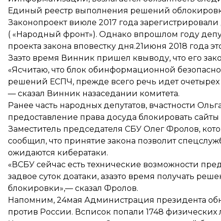
Единый реестр выполнения решений облокировк
Законопроект виюле 2017 года зарегистрировали
( «Народный фронт»). Однако впрошлом году деп
проекта закона вповестку дня.21июня 2018 года э
Заэто время Винник пришел квыводу, что его зак
«Ясчитаю, что блок обинформационной безопасно
решений ЕСПЧ, прежде всего речь идет очетырех
— сказал Винник назаседании комитета.
Ранее часть народных депутатов, вчастности Ольг
предоставление права досуда блокировать сайты 
Заместитель председателя СБУ Олег Фролов, кот
сообщил, что принятие закона позволит спецслужб
ожидаются кибератаки.
«ВСБУ сейчас есть технические возможности пред
задвое суток доатаки, азаэто время получать реш
блокировки»,— сказал Фролов.
Напомним, 24мая Администрация президента
об
против России. Всписок попали 1748 физических