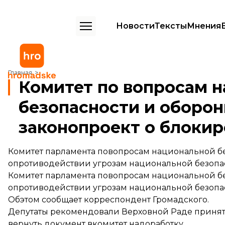
Новости
Тексты
Мнения
Комитет по вопросам национальной безопасности и обороны одоб
Главная
Комитет по вопросам 
безопасности и оборо
законопроект о блокир
Комитет парламента повопросам национальной б
опротиводействии угрозам национальной безоп
Комитет парламента повопросам национальной б
опротиводействии угрозам национальной безоп
Обэтом сообщает корреспондент Громадского.
Депутаты рекомендовали Верховной Раде принять
вернуть документ вкомитет надоработку.