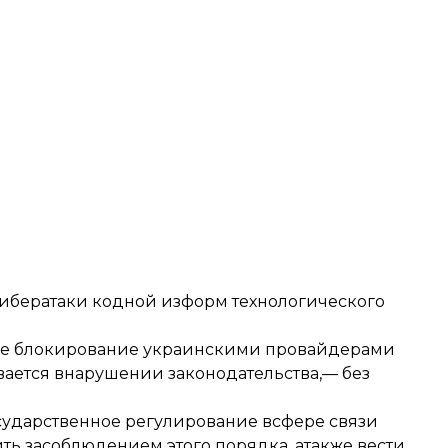
кибератаки кодной изформ технологического
ьное блокирование украинскими провайдерами
вается внарушении законодательства,— без
ударственное регулирование всфере связи
ть засоблюдением этого порядка, атакже вести