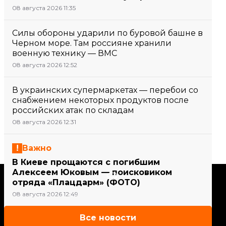
08 августа 2026 11:35
Силы обороны ударили по буровой башне в
Черном море. Там россияне хранили
военную технику — ВМС
08 августа 2026 12:52
В украинских супермаркетах — перебои со
снабжением некоторых продуктов после
российских атак по складам
08 августа 2026 12:31
Важно
В Киеве прощаются с погибшим
Алексеем Юковым — поисковиком
Поддержать
отряда «Плацдарм» (ФОТО)
08 августа 2026 12:49
Поддержи hromadske.
Все новости
Мы работаем для тебя и