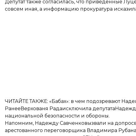
Депутат также согласилась, что приведенные Луц
совсем иная, а информацию прокуратура исказила
ЧИТАЙТЕ ТАКЖЕ: «Бабах»:
в чем подозревают Наде
РанееВерхованя Рада
исключила депутата
Надежду
национальной безопасности и обороны.
Напомним, Надежду Савченко
вызвали на допрос
арестованного переговорщика Владимира Рубана. 