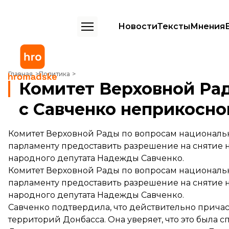
Новости
Тексты
Мнения
Комитет Верховной Рады рекомендовал снять с Савченко неприко
Главная
Политика
Комитет Верховной Ра
с Савченко неприкосно
Комитет Верховной Рады по вопросам националь
парламенту предоставить разрешение на снятие 
народного депутата Надежды Савченко.
Комитет Верховной Рады по вопросам националь
парламенту предоставить разрешение на снятие 
народного депутата Надежды Савченко.
Савченко подтвердила, что действительно прича
территорий Донбасса. Она уверяет, что это была 