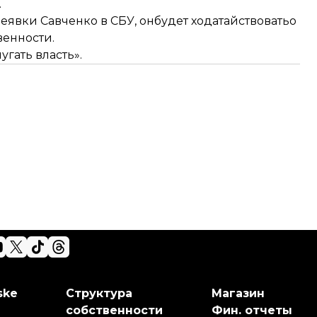
.
еявки Савченко в СБУ, он
будет ходатайствовать
о
венности.
пугать власть»
.
ske
Структура
Магазин
собственности
Фин. отчеты