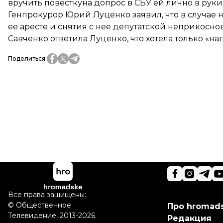
вручить повестку
на допрос в СБУ ей лично в руки
Генпрокурор Юрий Луценко заявил, что в случае н
ее аресте и снятия с нее депутатской неприкосно
Савченко ответила Луценко, что
хотела только «на
Поделиться
:
Все права защищены:
©
Общественное
Про hromad
Телевидение
,
2013-2026.
Редакция