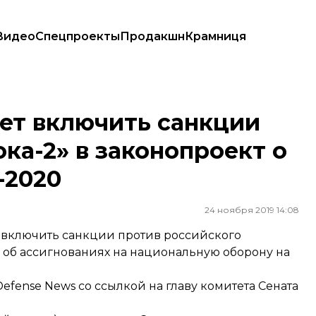
Видео
Спецпроекты
Продакшн
Крамниця
тока-2» в законопроект о национальной обороне-2020
ет включить санкции
ка-2» в законопроект о
-2020
24 ноября 2019 14:08
включить санкции против российского
 об ассигнованиях на национальную оборону на
fense News со ссылкой на главу комитета Сената