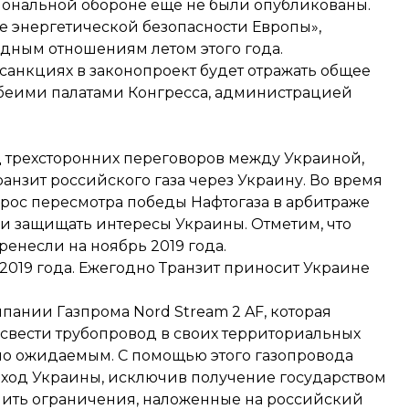
циональной обороне еще не были опубликованы.
те энергетической безопасности Европы»,
дным отношениям летом этого года.
 санкциях в законопроект будет отражать общее
беими палатами Конгресса, администрацией
д
трехсторонних переговоров между Украиной,
ранзит российского газа через Украину. Во время
прос пересмотра победы
Нафтогаза в арбитраже
и защищать интересы Украины. Отметим, что
еренесли
на ноябрь 2019 года
.
2019 года. Ежегодно Транзит приносит Украине
ании Газпрома Nord Stream 2 AF, которая
 свести трубопровод в своих территориальных
ло ожидаемым
. С помощью этого газопровода
обход Украины, исключив получение государством
нить ограничения
, наложенные на российский