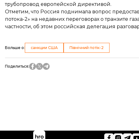
трубопровод европейской директивой.
Отметим, что Россия
поднимала вопрос
предостав
потока-2» на недавних переговорах о транзите га
частности, об этом российская делегация разгов
Больше о
:
санкции США
Північний потік-2
Поделиться
: