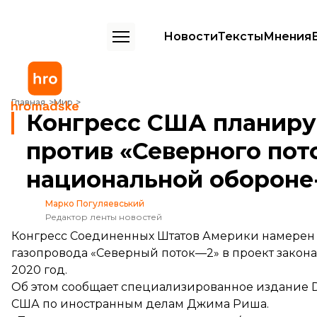
Новости
Тексты
Мнения
Конгресс США планирует включить санкции против «Северного по
Главная
Мир
Конгресс США планиру
против «Северного пото
национальной обороне
Марко Погуляевський
Редактор ленты новостей
Конгресс Соединенных Штатов Америки намерен 
газопровода «Северный поток—2» в проект закона
2020 год.
Об этом
сообщает
специализированное издание De
США по иностранным делам Джима Риша.