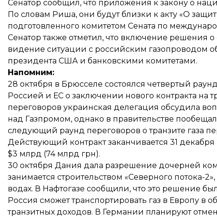
Сенатор сообщил, что приложения к закону о на
По словам Риша, они будут близки к акту «О защи
подготовленного комитетом Сената по междунаро
Сенатор также отметил, что включение решения о
видение ситуации с российским газопроводом о
президента США и банковскими комитетами.
Напомним:
28 октября в Брюсселе
состоялся четвертый раун
Россией и ЕС о заключении нового контракта на т
переговоров украинская делегация
обсудила во
над Газпромом, однако в правительстве пообещал
следующий раунд переговоров о транзите газа п
Действующий контракт заканчивается 31 декабря 
$3 млрд (74 млрд грн).
30 октября Дания
дала разрешение
дочерней комп
занимается строительством «Северного потока-2»,
водах. В Нафтогазе сообщили, что это решение
бы
Россия сможет транспортировать газ в Европу в 
транзитных доходов. В Германии планируют
отме