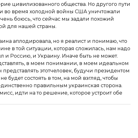
ерие цивилизованного общества. Но другого пути
ски во время холодной войны США уничтожали
 очень боюсь, что сейчас мы задали похожий
фой для нашей страны.
раина аплодировала, но я реалист и понимаю, что
не в той ситуации, которая сложилась, нам надо
л и Россию, и Украину. Иначе быть не может.
дставлять, в моем понимании, в моем идеальном
 представлять этотчеловек, будучи президентом
е будет состоять в том, на мой взгляд, чтобы
т единственно правильным украинская сторона.
исс, идти на то решение, которое устроит обе