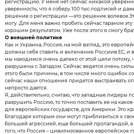
регистрацию. У меня нет сейчас никакой уверенност
уверенность, что я соберу 100 тыс.подписей и даж
решение о регистрации —это решение волевое.Это
могу. Для меня важно пробить сейчас тараном эту 
хорошим результатом. Уже после этого я смогу бр
О внешней политике
Как и Украина, Россия, на мой взгляд, это европе
должны себе ставить и включение Россиив ЕС, и 
мы находимся очень далеко от этой цели потому,
разрушены с Западом. Сейчас ведется очень силь
этого были причины, в том числе много ошибок с
сейчас наши отношения придется выстраивать оп
непросто дается.
Я, действительно, считаю, что западные лидеры п
разрушить Россию, то точно поставить ее на какое
для европейских государств, для Америки. Это кра
благодаря которым они могут приблизиться к свое
большей агрессией, еще большей пропагандой, а 
того, что Россия – цивилизованное европейское г