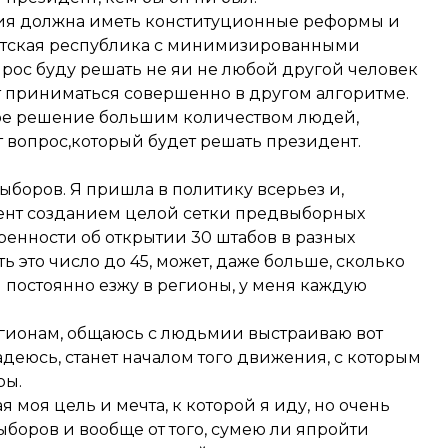
ссия должна иметь конституционные реформы и
ентская республика с минимизированными
рос буду решать не яи не любой другой человек
ут приниматься совершенно в другом алгоритме.
сное решение большим количеством людей,
т вопрос,который будет решать президент.
выборов. Я пришла в политику всерьез и,
мент созданием целой сетки предвыборных
ренности об открытии 30 штабов в разных
 это число до 45, может, даже больше, сколько
 постоянно езжу в регионы, у меня каждую
егионам, общаюсь с людьмии выстраиваю вот
деюсь, станет началом того движения, с которым
ры.
ая моя цель и мечта, к которой я иду, но очень
ыборов и вообще от того, сумею ли япройти