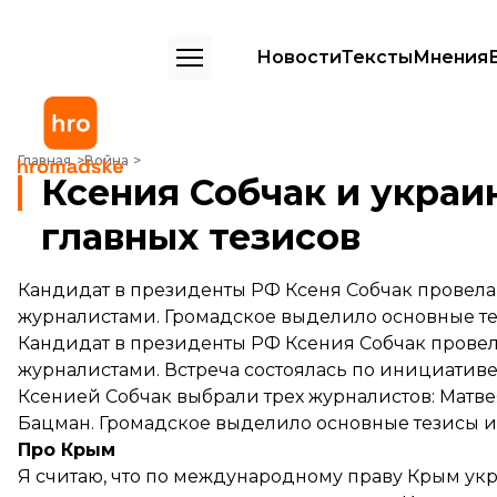
Новости
Тексты
Мнения
Ксения Собчак и украинские журналисты: 8 главных тезисов
Главная
Война
Ксения Собчак и украи
главных тезисов
Кандидат в президенты РФ Ксеня Собчак прове
журналистами. Громадское выделило основные те
Кандидат в президенты РФ Ксения Собчак прове
журналистами. Встреча состоялась по инициативе
Ксенией Собчак выбрали трех журналистов: Матв
Бацман. Громадское выделило основные тезисы и
Про Крым
Я считаю, что по международному праву Крым укр