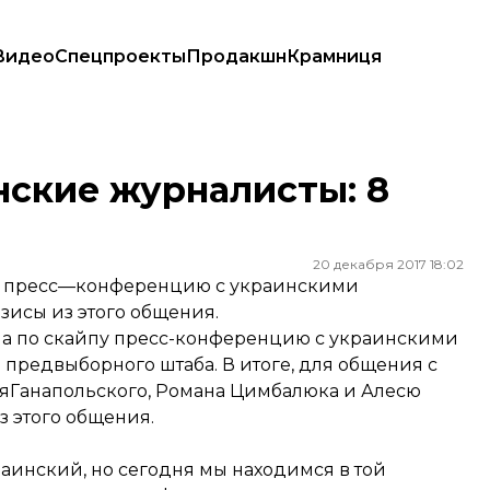
Видео
Спецпроекты
Продакшн
Крамниця
нские журналисты: 8
20 декабря 2017 18:02
ла пресс—конференцию с украинскими
зисы из этого общения.
ла по скайпу пресс-конференцию с украинскими
 предвыборного штаба. В итоге, для общения с
еяГанапольского, Романа Цимбалюка и Алесю
з этого общения.
аинский, но сегодня мы находимся в той