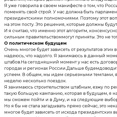
Я уже говорила в своем манифесте о том, что Ро
поменять свой строй. У нас должна быть парлам
президентскими полномочиями. Поэтому этот воп
на этом посту. Это решения, которые должны буд
И я считаю, что именно этот алгоритм, консенсу
сильным правительствоммогут приняты. Это не то
О политическом будущем
Очень многое будет зависеть от результатов этих 
надеюсь, что надолго. Я занимаюсь в данный мо
штабов.На сегодняшний момент у нас есть догово
городах и регионах России.Дальше будемдоводить
успеем. В общем, мы идем серьезными темпами, я
неделю несколько поездок.
Я занимаюсь строительством штабным, езжу по р
такую большую кампанию, которая в будущем, я на
мы сможем пойти и в Думу, и на следующие выбо
Но я бы не стала загадывать прямо сейчас, это нек
многое будет зависеть от исхода президентских в