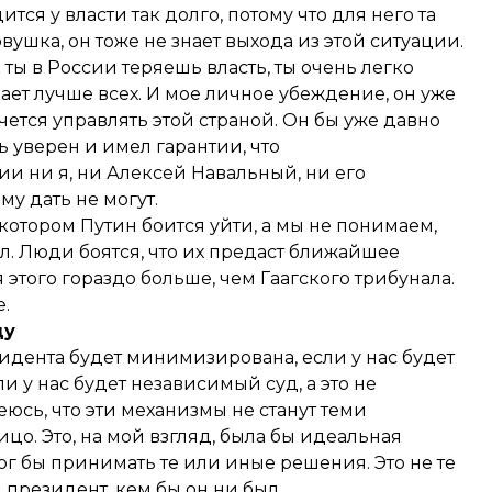
тся у власти так долго, потому что для него та
вушка, он тоже не знает выхода из этой ситуации.
к ты в России теряешь власть, ты очень легко
ает лучше всех. И мое личное убеждение, он уже
очется управлять этой страной. Он бы уже давно
ь уверен и имел гарантии, что
ии ни я, ни Алексей Навальный, ни его
у дать не могут.
котором Путин боится уйти, а мы не понимаем,
ал. Люди боятся, что их предаст ближайшее
 этого гораздо больше, чем Гаагского трибунала.
.
ду
езидента будет минимизирована, если у нас будет
и у нас будет независимый суд, а это не
еюсь, что эти механизмы не станут теми
цо. Это, на мой взгляд, была бы идеальная
ог бы принимать те или иные решения. Это не те
резидент, кем бы он ни был.