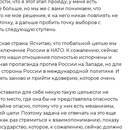
и, что я этот этап пройду, у меня есть
е больше, но мы же с вами понимаем, что
 не мое решение, я на него никак повлиять не
точку, а дальше пробить точку выборов с
ать следующую ступень.
йская страна. Ясчитаю, что глобальной целью мы
включение России в НАТО. К сожалению, сейчас
 что наши отношения полностью испорчены и
ная пропаганда против России на Западе, но для
о стороны России в международной политике. И
ять заново и прийти кдоверию, которое очень
оставили для себя некую такую цельесли не
-то место, где она бы не представляла опасность
йне опасно, потому что у них есть механизмы,
й цели. Поэтому задача не отвечать на это еще
как раз стремиться к взаимопониманию, показу
осударство, которое, к сожалению, сейчас должно