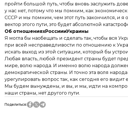
пройти большой путь, чтобы вновь заслужить дов
у нас нет, потому что мы помним, как экономиче
СССР и мы помним, чем этот путь закончился, и я
вектор этого пути, это будет абсолютной катастро
Об отношенияхРоссиииУкраины
Я могла бы наобещать и сделать так, чтобы вся Ук
при всей несправедливости по отношению к Украи
искать выход из этой ситуации, который бы устрои
Любая власть, любой президент страны будет пре
мире, волю народа. И именно волю народа должен
демократической страны. И точно эта воля народа н
урегулировать вопрос так, как сегодня его види
Мы будем вынуждены, и вы, и мы, идти на компром
наши страны, нет другого пути.
Поделиться
: