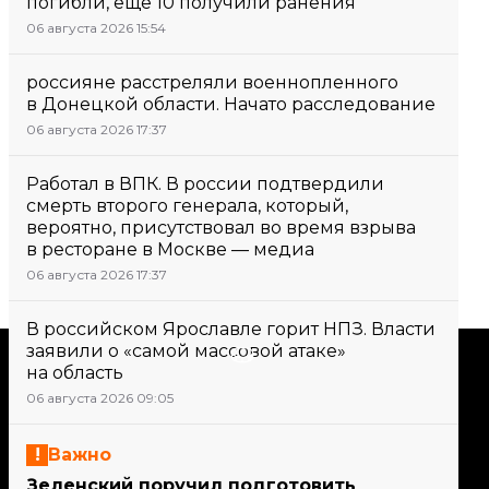
погибли, еще 10 получили ранения
06 августа 2026 15:54
россияне расстреляли военнопленного
в Донецкой области. Начато расследование
06 августа 2026 17:37
Работал в ВПК. В россии подтвердили
смерть второго генерала, который,
вероятно, присутствовал во время взрыва
в ресторане в Москве — медиа
06 августа 2026 17:37
В российском Ярославле горит НПЗ. Власти
заявили о «самой массовой атаке»
Поддержать
на область
06 августа 2026 09:05
Поддержи hromadske.
Мы работаем для тебя и
Важно
благодаря тебе. Будь нашим
Зеленский поручил подготовить