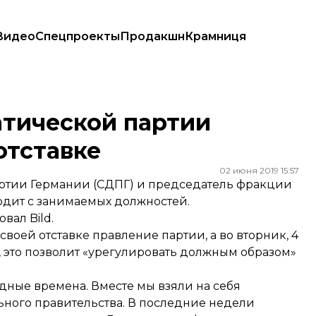
Видео
Спецпроекты
Продакшн
Крамниця
тавке
тической партии
отставке
02 июня 2019 15:57
тии Германии (СДПГ) и председатель фракции
ходит с занимаемых должностей.
овал
Bild.
воей отставке правление партии, а во вторник, 4
 это позволит «урегулировать должным образом»
удные времена. Вместе мы взяли на себя
льного правительства. В последние недели