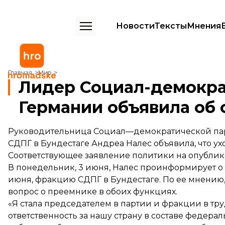
Новости
Тексты
Мнения
Лидер Социал-демократической партии Германии объявила об отс
Главная
Мир
Лидер Социал-демокра
Германии объявила об 
Руководительница Социал—демократической пар
СДПГ в Бундестаге Андреа Налес объявила, что у
Соответствующее заявление политики на
опублик
В понедельник, 3 июня, Налес проинформирует о с
июня, фракцию СДПГ в Бундестаге. По ее мнению,
вопрос о преемнике в обоих функциях.
«Я стала председателем в партии и фракции в тр
ответственность за нашу страну в составе федера