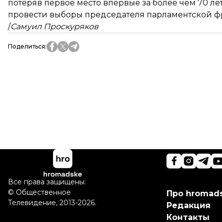
потеряв первое место впервые за более чем 70 ле
провести выборы председателя парламентской ф
/
Самуил Проскуряков
Поделиться
:
Все права защищены:
©
Общественное
Про hromad
Телевидение
,
2013-2026.
Редакция
Контакты