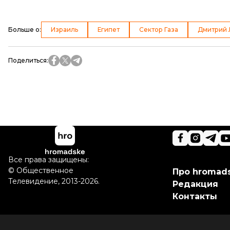
Больше о
:
Израиль
Египет
Сектор Газа
Дмитрий 
Поделиться
:
Все права защищены:
©
Общественное
Про hromad
Телевидение
,
2013-2026.
Редакция
Контакты