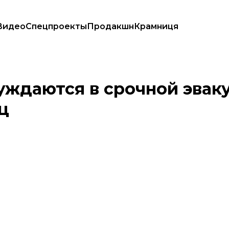
Видео
Спецпроекты
Продакшн
Крамниця
Газа — Лубинец
уждаются в срочной эвак
ц