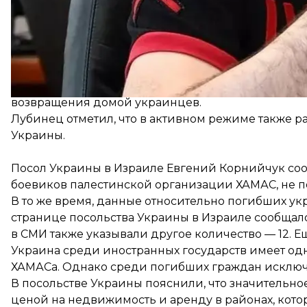
Омбудсмен рассказал, что сотрудничает с Нацио
как можно быстрее. В частности, он провел встр
возвращения домой украинцев.
Лубинец отметил, что в активном режиме также 
Украины.
Посол Украины в Израиле Евгений Корнийчук
со
боевиков палестинской организации ХАМАС, не п
В то же время, данные относительно погибших ук
странице посольства Украины в Израиле
сообщал
в СМИ также
указывали
другое количество — 12. Е
Украина среди иностранных государств имеет од
ХАМАСа. Однако среди погибших граждан исключи
В посольстве Украины пояснили, что значительно
ценой на недвижимость и аренду в районах, кото