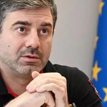
рий Лубинец. Иллюстративное фото
Instagram / dmytro_lubinets
ека Дмитрий Лубинец прибыл в столицу Египта, Ка
 из Сектора Газа. Там в ней нуждаются более 240 у
зраиль, в Секторе Газа остаются заблокированными
та, коммуникаций, в опасности. Поэтому в срочной 
казал омбудсмен.
н пограничный пункт пересечения «Рафах» между Ег
инял решение, чтобы Лубинец срочно прибыл в Егип
опроса.