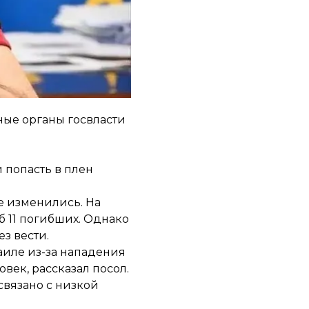
бы помочь украинцам
и обсудили механизм
ные органы госвласти
 попасть в плен
е изменились. На
об 11 погибших. Однако
з вести.
аиле из-за нападения
ек, рассказал посол.
связано с низкой