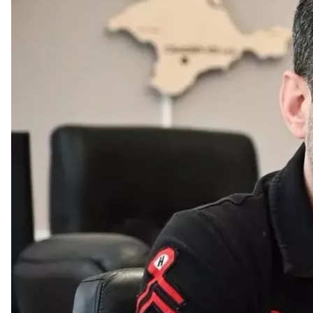
Дмит
Уполномоченный Верховной Рады по правам челов
настройкой механизма эвакуации граждан Украины
Об этом он
написал
в Telegram.
«В результате нападения террористов ХАМАС на И
Украины. Ситуация там критическая. Люди без све
243 украинца, а именно: женщины и дети»
, — расс
Он добавил, что в настоящее время заблокирова
Газы. Поэтому президент Владимир Зеленский пр
соответствующими органами для решения этого в