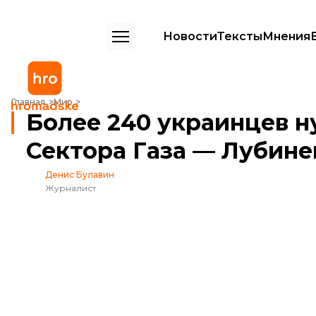
Новости
Тексты
Мнения
Более 240 украинцев нуждаются в срочной эвакуации из Сектора 
Главная
Мир
Более 240 украинцев н
Сектора Газа — Лубине
Денис Булавин
Журналист