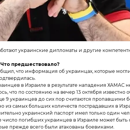
нальной комиссией по правам человека Египта, что
ечу с президентом комиссии Муширой Хаттаб, где он
работают украинские дипломаты и другие компетент
Что предшествовало?
общил
, что информация об украинцах, которые могли
одтвердилась.
раинцев в Израиле в результате нападения ХАМАС н
ось
, что по состоянию на вечер 13 октября известно 
ще 9 украинцев до сих пор считаются пропавшими бе
но из самых больших количеств пострадавших в Изр
тельно украинский паспорт имел только один челов
е число погибших украинцев в Израиле может быть 
рые прежде всего были атакованы боевиками.