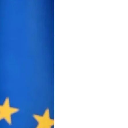
ир, чтобы помочь с
краинцев.
 гражданские граждане
эвакуации нуждаются
иптом и Сектором
ет для встреч с