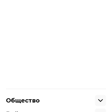
Ранее правительство уже
ослабило
некоторые ограничения. Теперь
массовые мероприятия смогут
посетить больше людей, а заведениям
питания позволили работать
круглосуточно.
Больше о
:
карантин
коронавирус
Виктор Ляшко
Поделиться
:
Общество
Образование