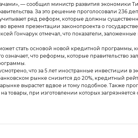
ачами», — сообщил министр развития экономики Т
авительства. За это решение проголосовали 236 деп
 учитывает ряд реформ, которые должны существенн
, во время презентации законопроекта о государст
сей Гончарук отмечал, что показатели, заложенные 
может стать
основой новой кредитной программы
, 
означает, что реформы, которые правительство зал
рограммы.
смотрено, что за 5 лет иностранные инвестиции в 
а банковском рынке снизится
до 20%
, кредитный рей
иарынке
вырастет вдвое и тому подобное. Также пр
на товары, при изготовлении которых загрязняется