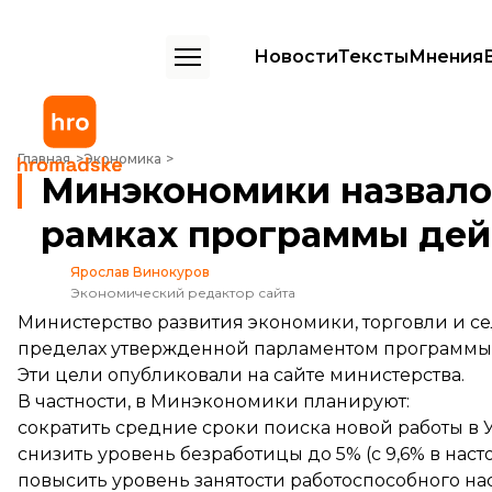
Новости
Тексты
Мнения
Минэкономики назвало цели, которые планирует достичь в рамках
Главная
Экономика
Минэкономики назвало 
рамках программы дей
Ярослав Винокуров
Экономический редактор сайта
Министерство развития экономики, торговли и се
пределах утвержденной парламентом программы д
Эти цели
опубликовали
на сайте министерства.
В частности, в Минэкономики планируют:
сократить средние сроки поиска новой работы в У
снизить уровень безработицы до 5% (с 9,6% в нас
повысить уровень занятости работоспособного на