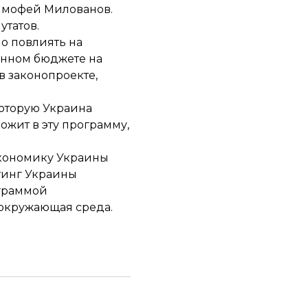
имофей Милованов.
утатов.
о повлиять на
венном бюджете на
в законопроекте,
которую Украина
ожит в эту программу,
экономику Украины
тинг Украины
ограммой
 окружающая среда.