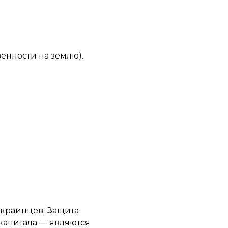
енности на землю).
украинцев. Защита
 капитала — являются