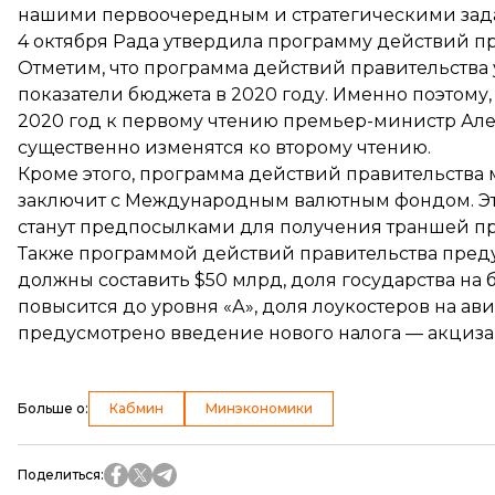
нашими первоочередным и стратегическими зад
4 октября Рада
утвердила программу действий
пр
Отметим, что программа действий правительства
показатели бюджета в 2020 году. Именно поэтому
2020 год к первому чтению премьер-министр Алек
существенно изменятся ко второму чтению.
Кроме этого, программа действий правительства 
заключит с Международным валютным фондом. Это 
станут предпосылками для получения траншей п
Также программой действий правительства преду
должны составить
$50 млрд
, доля государства н
повысится до
уровня «А»
, доля
лоукостеров на ав
предусмотрено
введение нового налога
— акциза 
Больше о
:
Кабмин
Минэкономики
Поделиться
: