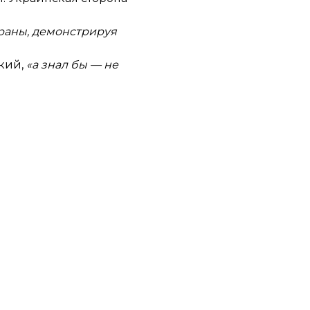
траны, демонстрируя
ский,
«а знал бы — не