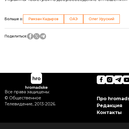
Больше о
:
Рамзан Кадыров
ОАЭ
Олег Уруский
Поделиться
:
Все права защищены:
©
Общественное
Про hromad
Телевидение
,
2013-2026.
Редакция
Контакты