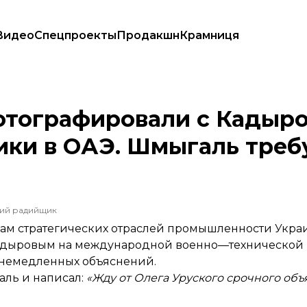
Видео
Спецпроекты
Продакшн
Крамниця
оенной техники в ОАЭ. Шмыгаль требует срочных объяснений
отографировали с Кадыр
ики в ОАЭ. Шмыгаль треб
ший радийщик
м стратегических отраслей промышленности Украи
адыровым на международной военно—технической 
немедленных объяснений.
аль и написал:
«Жду от Олега Уруского срочного объ