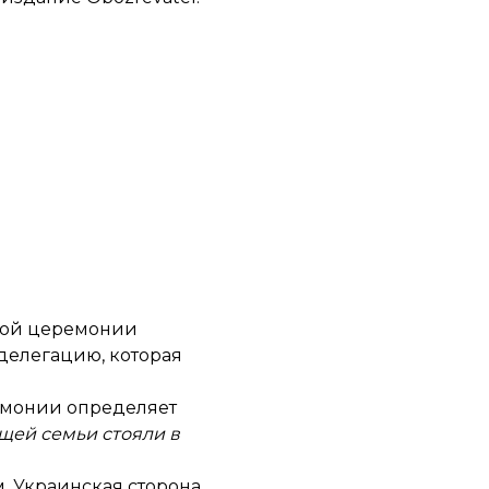
ьной церемонии
делегацию, которая
емонии определяет
щей семьи стояли в
. Украинская сторона