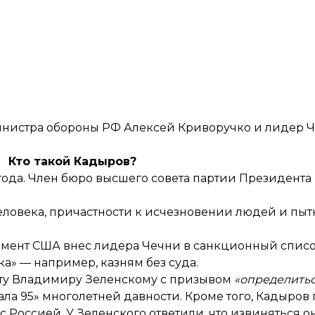
министра обороны РФ Алексей Криворучко и лидер 
Кто такой Кадыров?
ода. Член бюро высшего совета партии Президента
ловека, причастности к исчезновении людей и пытк
тамент США
внес лидера Чечни
в санкционный список
а» — например, казням без суда.
ту Владимиру Зеленскому с призывом
«определитьс
ла 95» многолетней давности. Кроме того, Кадыров
с Россией. У Зеленского
ответили
, что извиняться о