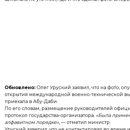
Обновлено:
Олег Уруский заявил, что на фото, 
открытия международной военно-технической выс
приехала в Абу-Даби.
По его словам, размещение руководителей офиц
протокол государства-организатора.
«Была примен
алфавитном порядке»
, — отметил министр.
Уруский заверил, что не контактировал во время