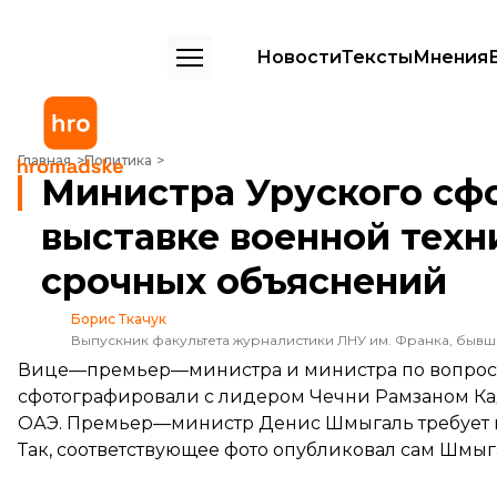
Новости
Тексты
Мнения
Министра Уруского сфотографировали с Кадыровым на выставке в
Главная
Политика
Министра Уруского сф
выставке военной техн
срочных объяснений
Борис Ткачук
Выпускник факультета журналистики ЛНУ им. Франка, быв
Вице—премьер—министра и министра по вопроса
сфотографировали с лидером Чечни Рамзаном К
ОАЭ. Премьер—министр Денис Шмыгаль требует 
Так, соответствующее фото опубликовал сам Шмыг