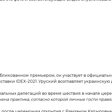
опубликованном премьером, он участвует в официал
тавки IDEX-2021. Уруский возглавляет украинскую 
иальных делегаций во время шествия в начале цер
ена практика, согласно которой личные гости правя
 и после церемонии открытия с Рамзаном Кадыровым