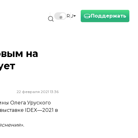
Поддержать
RU
овым на
ует
22 февраля 2021 13:36
ны Олега Уруского
выставке IDEX—2021 в
яснения».