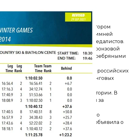
 биатлон, зимние Олимпийские игры-2014
U
 Макларен обнародовал доклад, в котором
 антидопинговые правила во время зимней
ложительные пробы 12 спортсменов-медалистов.
золотых, шести серебряных и одной бронзовой
ает первое место с 11 золотыми, 10 серебряными
ет пожизненно дисквалифицировал российских
Яну Романову за нарушение антидопинговых
 Московской антидопинговой лаборатории. В
митет временно лишил ее лицензии за
л права осуществлять анализы
.
довлетворили лишь частично, сняв со
лимпийских играх. Но женщина уже объявила о