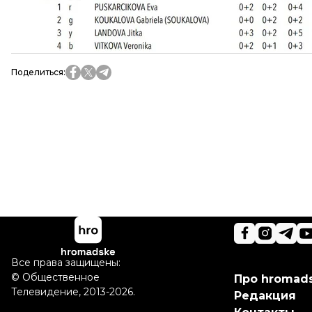
Больше о
:
Сочи
Олимпийские игры
МОк
Биатло
Поделиться
:
Все права защищены:
©
Общественное
Про hromad
Телевидение
,
2013-2026.
Редакция