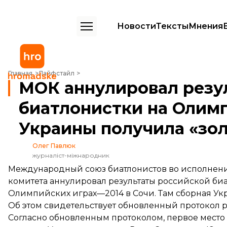
Новости
Тексты
Мнения
МОК аннулировал результаты российской биатлонистки на Олимп
Главная
Лайфстайл
МОК аннулировал резу
биатлонистки на Олимп
Украины получила «зо
Олег Павлюк
журналіст-міжнародник
Международный союз биатлонистов во исполне
комитета аннулировал результаты российской би
Олимпийских играх—2014 в Сочи. Там сборная Укр
Об этом
свидетельствует
обновленный протокол ре
Согласно обновленным протоколом, первое место в