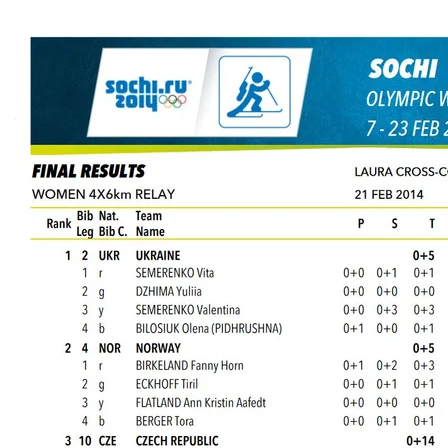
Протокол результатов женской естафеты,
IB
В 2016 году канадский спортивный юрист Ричард
утверждалось, что российская сборная нарушила
Олимпиады-2014 в Сочи — в частности, скрыв по
В результате российская сборная лишилась трех 
медали. Несмотря на это, в общем зачете РФ заним
и девятью бронзовыми наградами.
В 2017 году Международный олимпийский комит
биатлонисток Ольгу Зайцеву, Ольгу Вилухину и 
правил и лишил их завоеванных в Сочи медалей.
Речь шла о манипуляциях с пробами на допинг в
январе 2020 года Всемирный антидопинговый ко
нарушения, а в октябре 2021-го
окончательно лиши
Зайцева подала апелляцию на решение МОК. Ее у
спортсменки пожизненный запрет на участие в О
завершении спортивной карьеры.