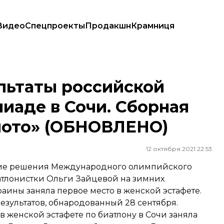
Видео
Спецпроекты
Продакшн
Крамниця
иаде в Сочи. Сборная Украины получила «золото» (ОБНОВЛЕНО)
льтаты российской
иаде в Сочи. Сборная
лото» (ОБНОВЛЕНО)
12 октября 2021 22:53
ние решения Международного олимпийского
атлонистки Ольги Зайцевой на зимних
аины заняла первое место в женской эстафете.
зультатов, обнародованный 28 сентября.
 женской эстафете по биатлону в Сочи заняла