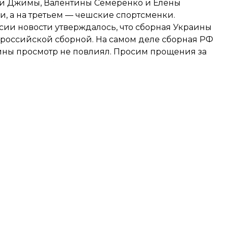
ии Джимы, Валентины Семеренко и Елены
, а на третьем — чешские спортсменки.
ии новости утверждалось, что сборная Украины
а российской сборной. На самом деле сборная РФ
раины просмотр не повлиял. Просим прощения за