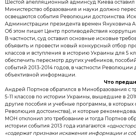
Шестой апелляционный админсуд Киева оставил в
Министерство образования и науки должно перес
освещаются события Революции достоинства. Иск
Администрации президента времен Януковича А
Об этом
пишет
Центр противодействия коррупции
В частности, суд оставил основные исковые требо
объявить и провести новый конкурсный отбор про
классов и вступления в историю Украины для 5 кл
обеспечить пересмотр других учебников, пособи
событий 2013-2014 годов, в частности Революции
объективной информации.
Что предш
Андрей Портнов обратился в Минобразования с т
5-11 классов по истории Украины, вышедшие в 2018
другие пособия и учебные программы, в которых о
Революция достоинства), и которые рекомендова
МОН отклонил это требование и тогда Портнов
об
истории события 2013 года излагаются
«односторо
«содержат признаки искажения информации и собы