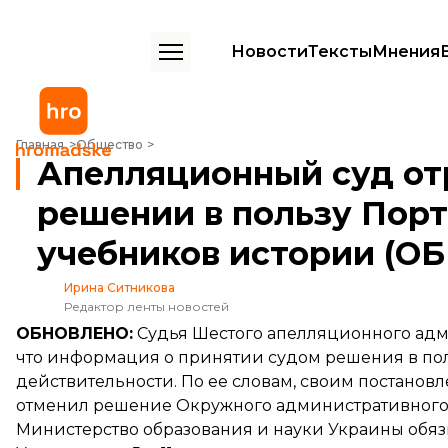
Новости
Тексты
Мнения
Апелляционный суд отрицает информацию о решении в пользу По
Главная
Общество
Апелляционный суд от
решении в пользу Порт
учебников истории (О
Ирина Ситникова
Редактор ленты новостей
ОБНОВЛЕНО:
Судья Шестого апелляционного адм
что информация о принятии судом решения в пол
действительности. По ее словам, своим постановл
отменил решение Окружного административного с
Министерство образования и науки Украины обя