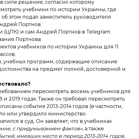
 силе решение, согласно которому
мотреть учебники по истории Украины, где
 об этом подал заместитель руководителя
ндрей Портнов.
 (ЦПК) и сам
Андрей Портнов
в Telegram.
вания Портнова:
ектов учебников по истории Украины для 11
ассов;
й, учебных программ, содержащие описание
 достоинства на предмет полной, достоверной и
ествовало?
ребованием пересмотреть восемь учебников для
 и 2019 годах. Также он требовал пересмотреть
писаны события 2013-2014 годов (в частности,
ло или утвердило министерство.
ратился
в суд. Он заявляет, что в учебниках
нне, с придумыванием фактов»,
а также
тий, имевших место в период 2013-2014 годов,