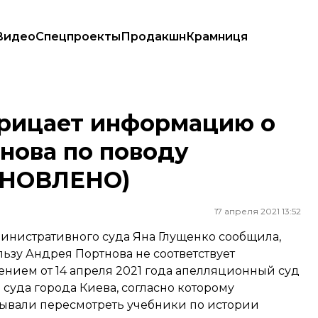
Видео
Спецпроекты
Продакшн
Крамниця
ртнова по поводу учебников истории (ОБНОВЛЕНО)
рицает информацию о
нова по поводу
БНОВЛЕНО)
17 апреля 2021 13:52
инистративного суда Яна Глущенко
сообщила
,
ьзу Андрея Портнова не соответствует
ением от 14 апреля 2021 года апелляционный суд
уда города Киева, согласно которому
зывали пересмотреть учебники по истории