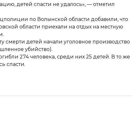
цию, детей спасти не удалось», — отметил
цполиции по Волынской области добавили, что
овской области приехали на отдых на местную
м.
у смерти детей начали уголовное производство
мышленное убийство).
огибли
274 человека, среди них 25 детей. В то же
сь спасти.