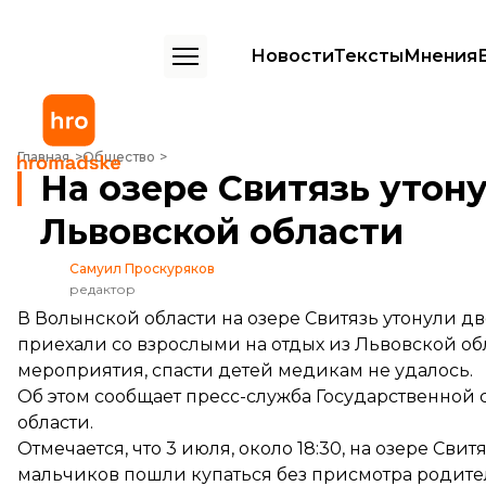
Новости
Тексты
Мнения
На озере Свитязь утонули двое детей из Львовской области
Главная
Общество
На озере Свитязь утону
Львовской области
Самуил Проскуряков
редактор
В Волынской области на озере Свитязь утонули дво
приехали со взрослыми на отдых из Львовской о
мероприятия, спасти детей медикам не удалось.
Об этом
сообщает
пресс-служба Государственной
области.
Отмечается, что 3 июля, около 18:30, на озере Св
мальчиков пошли купаться без присмотра родите