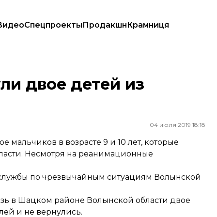
Видео
Спецпроекты
Продакшн
Крамниця
ли двое детей из
04 июля 2019 18:18
е мальчиков в возрасте 9 и 10 лет, которые
бласти. Несмотря на реанимационные
 службы по чрезвычайным ситуациям Волынской
итязь в Шацком районе Волынской области двое
лей и не вернулись.