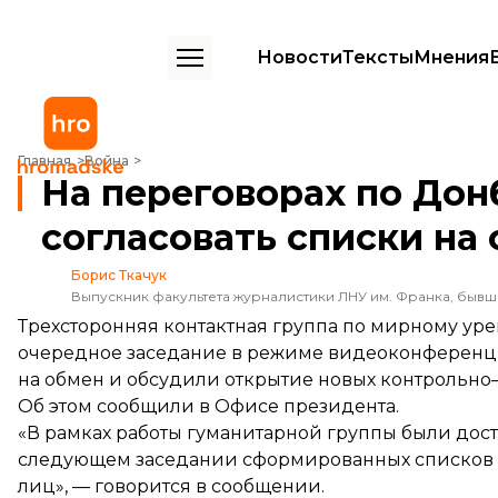
Новости
Тексты
Мнения
На переговорах по Донбассу договорились согласовать списки н
Главная
Война
На переговорах по Дон
согласовать списки н
Борис Ткачук
Выпускник факультета журналистики ЛНУ им. Франка, быв
Трехсторонняя контактная группа по мирному ур
очередное заседание в режиме видеоконференци
на обмен и обсудили открытие новых контрольно
Об этом
сообщили
в Офисе президента.
«В рамках работы гуманитарной группы были дос
следующем заседании сформированных списков
лиц», — говорится в сообщении.