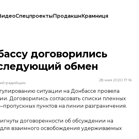
Видео
Спецпроекты
Продакшн
Крамниця
а следующий обмен
бассу договорились
а следующий обмен
28 мая 2020 17:16
ший радийщик
егулированию ситуации на Донбассе провела
и. Договорились согласовать списки пленных
—пропускных пунктов на линии разграничения.
тигнуты договоренности об обсуждении на
 для взаимного освобождения удерживаемых