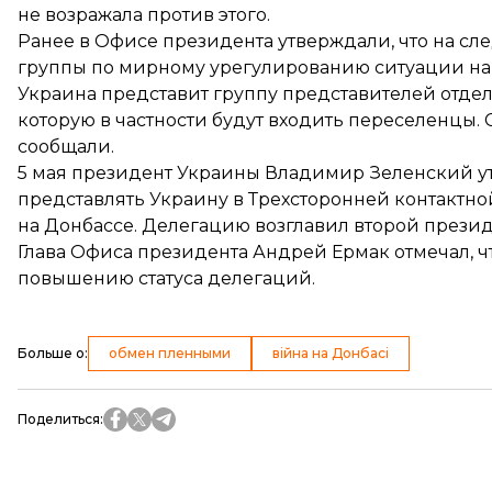
не возражала против этого.
Ранее в Офисе президента
утверждали
, что на с
группы по мирному урегулированию ситуации н
Украина представит группу представителей отдел
которую в частности будут входить переселенцы. 
сообщали.
5 мая президент Украины Владимир Зеленский
у
представлять Украину в Трехсторонней контактн
на Донбассе. Делегацию возглавил второй прези
Глава Офиса президента Андрей Ермак отмечал, ч
повышению статуса делегаций.
Больше о
:
обмен пленными
війна на Донбасі
Поделиться
: