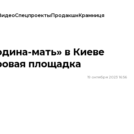
Видео
Спецпроекты
Продакшн
Крамниця
ровая площадка
дина-мать» в Киеве
ровая площадка
19 октября 2023 16:56