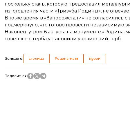
поскольку сталь, которую предоставил металлург
изготовления части «Тризуба Родины», не отвеча
В то же время в «Запорожстали»
не согласились с
подчеркнуло, что готово провести независимую эк
Наконец, утром 6 августа на монументе «Родина-
советского герба
установили украинский герб
.
Больше о
:
столица
Родина-мать
музеи
Поделиться
: