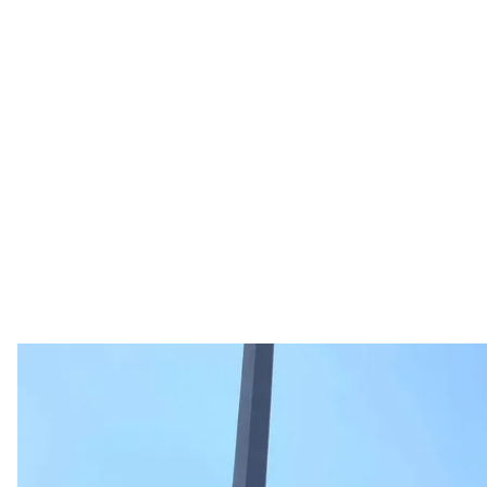
Монумент «Родина-мать» в Киеве после установки тиз
Министерство культуры и 
С 21 октября в Киеве планируют возобновить под
«Родина—мать».
Об этом
рассказал
директор Национального музея