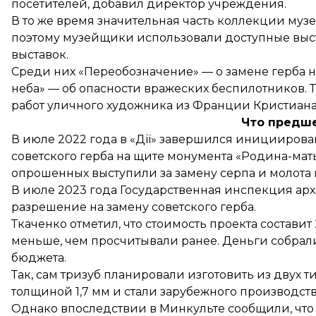
посетителей, добавил директор учреждения.
В то же время значительная часть коллекции музе
поэтому музейщики использовали доступные выс
выставок.
Среди них «Переобозначение» — о замене герба на
неба» — об опасности вражеских беспилотников. Т
работ уличного художника из Франции Кристиана Г
Что предш
В июле 2022 года в «Дії» завершился иницииро
советского герба
на щите монумента «Родина-мать
опрошенных выступили за замену серпа и молота н
В июле 2023 года Государственная инспекция ар
разрешение на замену советского герба
.
Ткаченко отметил, что стоимость проекта составит
меньше, чем просчитывали ранее. Деньги собрали
бюджета.
Так, сам тризуб
планировали
изготовить из двух 
толщиной 1,7 мм и стали зарубежного производств
Однако впоследствии в Минкульте сообщили, что