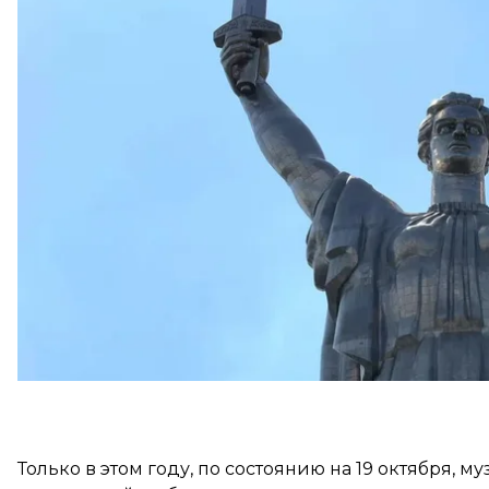
Юрий Савчук в эфире «Радио Культура».
По его словам, дверь главного корпуса музея откр
полномасштабной войны. На следующий день нач
монумента. Ежедневно будет не более 10 подъемо
Савчук отметил, что сам музейный комплекс, кото
включает различные объекты, кроме главного — «Р
Только в этом году, по состоянию на 19 октября, 