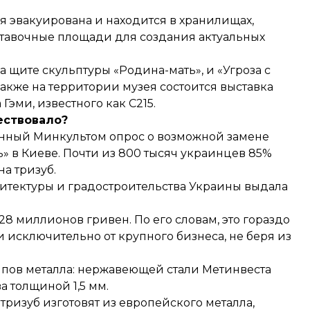
я эвакуирована и находится в хранилищах,
тавочные площади для создания актуальных
 щите скульптуры «Родина-мать», и «Угроза с
акже на территории музея состоится выставка
эми, известного как С215.
ествовало?
ванный Минкультом
опрос о возможной замене
» в Киеве. Почти из 800 тысяч украинцев 85%
а тризуб.
хитектуры и градостроительства Украины
выдала
 28 миллионов гривен. По его словам, это гораздо
 исключительно от крупного бизнеса, не беря из
типов металла: нержавеющей стали Метинвеста
а толщиной 1,5 мм.
 тризуб
изготовят из европейского металла
,