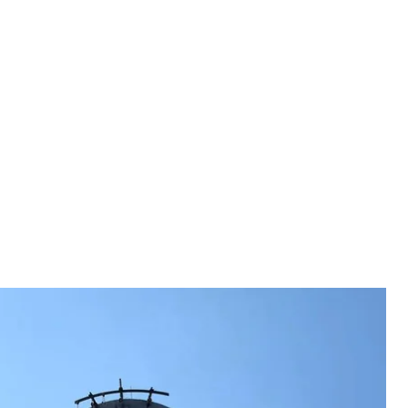
уба на щит, август 2023 года. Иллюстративное фото
информационной политики
ъем на смотровую площадку на щите монумента
 истории Украины во Второй мировой войне