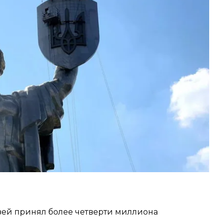
оется 20 октября — впервые с начала
нет действовать смотровая площадка на щите
в.
рый расположен на площади около 11 гектаров и
одины-матери», все это время работал.
музей принял более четверти миллиона