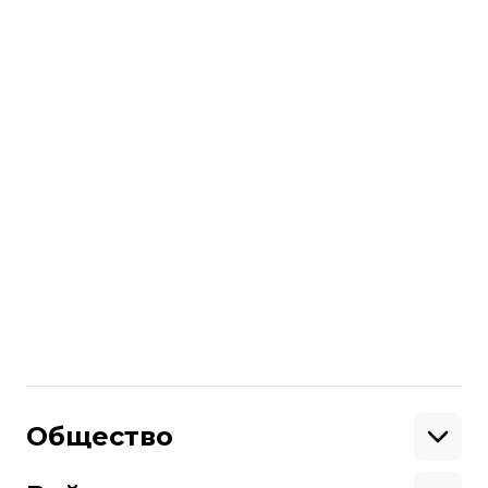
копеек
с 1 октября 2019 года. Они
перестанут быть платежными
средствами, то есть рассчитаться ими
будет невозможно.
Впоследствии в Нацбанке отметили,
что выпуск новых банкнот
не
спровоцирует ли рост цен
.
Больше о
:
банкноты
Банкнотно-монетный двор
Поделиться
:
Общество
Образование