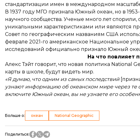
стандартизации имен в международном масштабе
В 1937 году МГО признала Южный океан, но в 195
научного сообщества. Ученые много лет спорили,
уникальными характеристиками или являются пр
Совет по географическим названиям США используе
феврале 2021-го американское Национальное уп
исследований официально признало Южный океан
На что повлияет 
Алекс Тэйт говорит, что новая политика National G
карты в школе, будут видеть мир.
«Я думаю, что одним из самых последствий
[призн
узнают информацию об океанском мире через те о
включите Южный океан, вы не узнаете его особенн
Больше о
:
океан
National Geographic
Поделиться
: