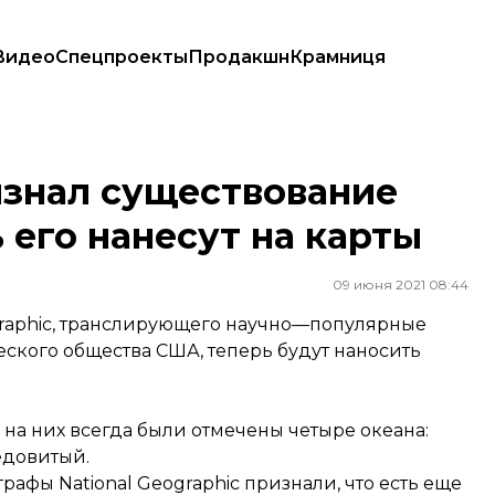
Видео
Спецпроекты
Продакшн
Крамниця
ь его нанесут на карты
ризнал существование
 его нанесут на карты
09 июня 2021 08:44
ographic, транслирующего научно—популярные
кого общества США, теперь будут наносить
 и на них всегда были отмечены четыре океана:
едовитый.
рафы National Geographic признали, что есть еще