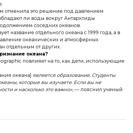
.
3-м отменила это решение под давлением
 обладают ли воды вокруг Антарктиды
одолжением соседних океанов.
т название отдельного океана с 1999 года, а в
равление океанических и атмосферных
 отдельным от других.
признание океана?
eographic повлияет на то, как дети, использующие
ания океана]
является образование. Студенты
кеаны, которые вы изучаете. Если вы не
ости и насколько это важно»,
— пояснил ученый.