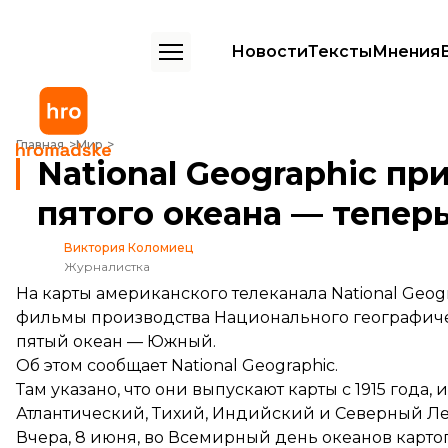
Новости
Тексты
Мнения
National Geographic признал существование пятого океана — тепер
Главная
Мир
National Geographic п
пятого океана — теперь
Виктория Коломиец
Журналистка
На карты американского телеканала National Ge
фильмы производства Национального географичес
пятый океан — Южный.
Об этом
сообщает
National Geographic.
Там указано, что они выпускают карты с 1915 года,
Атлантический, Тихий, Индийский и Северный Л
Вчера, 8 июня, во Всемирный день океанов картог