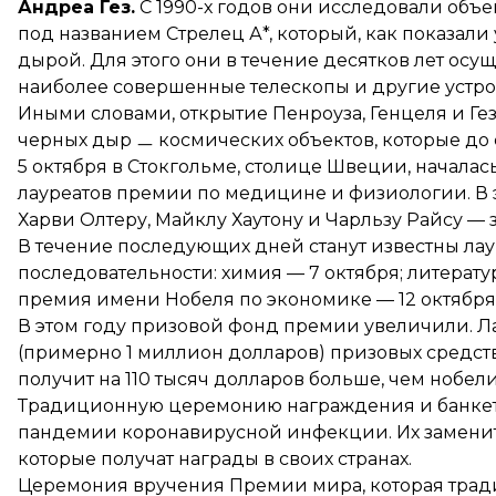
Андреа Гез.
С 1990-х годов они исследовали объе
под названием Стрелец А*, который, как показал
дырой. Для этого они в течение десятков лет ос
наиболее совершенные телескопы и другие устрой
Иными словами, открытие Пенроуза, Генцеля и Г
черных дыр ㅡ космических объектов, которые до 
5 октября в Стокгольме, столице Швеции, начала
лауреатов премии по медицине и физиологии. В 
Харви Олтеру, Майклу Хаутону и Чарльзу Райсу — з
В течение последующих дней станут известны ла
последовательности: химия — 7 октября; литерату
премия имени Нобеля по экономике — 12 октября
В этом году призовой фонд премии
увеличили
. 
(примерно 1 миллион долларов) призовых средств.
получит на 110 тысяч долларов больше, чем нобел
Традиционную церемонию награждения и банкет в
пандемии коронавирусной инфекции. Их заменит
которые получат награды в своих странах.
Церемония вручения Премии мира, которая трад