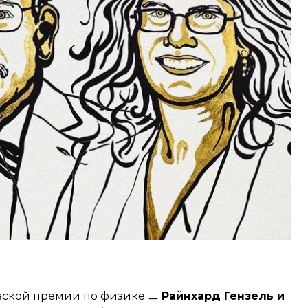
ремию между собой: одну половину получит
рмирование черных дыр является прямым
та Эйнштейна (хотя сам ученый не верил в то,
сделал еще в 1965 году, но оно до сих пор
тейна.
вской премии по физике ㅡ
Райнхард Гензель и