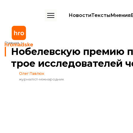
Новости
Тексты
Мнения
Нобелевскую премию по физике получили трое исследователей 
Главная
Нобелевскую премию п
трое исследователей 
Олег Павлюк
журналіст-міжнародник