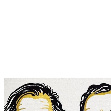
The Nobe
Нобелевский комитет присудил премию по физик
открытие взаимосвязи черных дыр и теории относ
за открытие «супермассивного компактного объек
Об этом сообщает пресс-служба Нобелевского ком