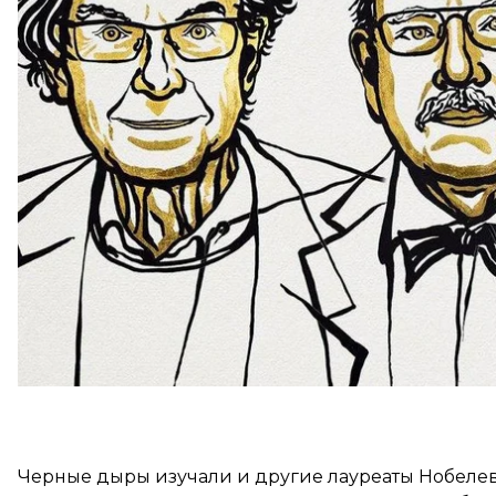
Согласно правилам комитета, ученые разделят п
Пенроуз, а другую на двух ㅡ Генцель и Гез.
В частности,
Роджер Пенроуз
установил, что фо
следствием общей теории относительности Альбер
что они существуют). Свое открытие исследователь 
считается самым важным вкладом в теорию Эйнш
Черные дыры изучали и другие лауреаты Нобеле