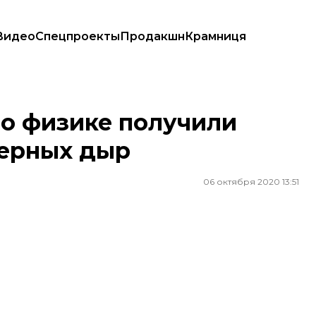
Видео
Спецпроекты
Продакшн
Крамниця
черных дыр
о физике получили
черных дыр
06 октября 2020 13:51