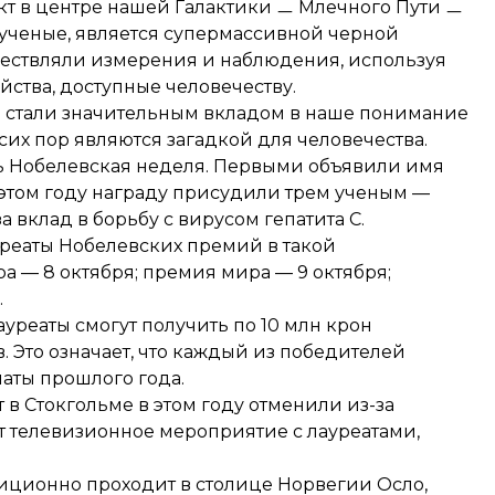
кт в центре нашей Галактики ㅡ Млечного Пути ㅡ
и ученые, является супермассивной черной
уществляли измерения и наблюдения, используя
ства, доступные человечеству.
ез стали значительным вкладом в наше понимание
сих пор являются загадкой для человечества.
сь Нобелевская неделя. Первыми объявили имя
этом году награду
присудили трем ученым
—
а вклад в борьбу с вирусом гепатита С.
уреаты Нобелевских премий в такой
ра — 8 октября; премия мира — 9 октября;
.
Лауреаты смогут получить по 10 млн крон
 Это означает, что каждый из победителей
иаты прошлого года.
 Стокгольме в этом году отменили из-за
 телевизионное мероприятие с лауреатами,
иционно проходит в столице Норвегии Осло,