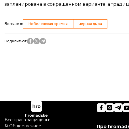
запланирована в сокращенном варианте, а традиц
Больше о
:
Нобелевская премия
черная дыра
Поделиться
:
Все права защищены:
©
Общественное
Про hromad