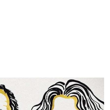
l Prize
е троим ученым: Роджеру Пенроузу — за
ительности и Райнгарду Гензелю и Андреа Гез ㅡ
та» в центре Млечного Пути.
итета.