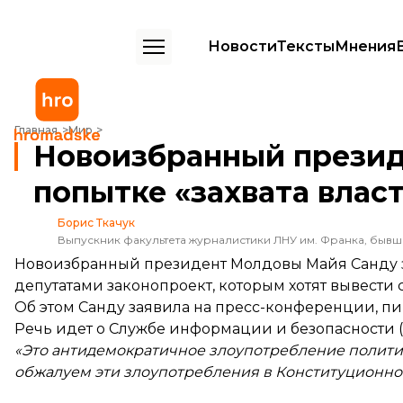
Новости
Тексты
Мнения
Новоизбранный президент Молдовы Санду заявила о попытке «захв
Главная
Мир
Новоизбранный презид
попытке «захвата власт
Борис Ткачук
Выпускник факультета журналистики ЛНУ им. Франка, быв
Новоизбранный президент Молдовы Майя Санду зая
депутатами законопроект, которым хотят вывест
Об этом Санду заявила на пресс-конференции,
пи
Речь идет о Службе информации и безопасности (
«Это антидемократичное злоупотребление политик
обжалуем эти злоупотребления в Конституционно