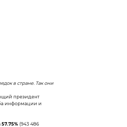
док в стране. Так они
ующий президент
жба информации и
а
57.75%
(943 486