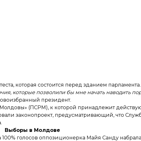
еста, которая состоится перед зданием парламента.
ия, которые позволили бы мне начать наводить поря
новоизбранный президент.
ов Молдовы» (ПСРМ), к которой принадлежит действ
овали законопроект, предусматривающий, что Слу
.
Выборы в Молдове
та 100% голосов оппозиционерка Майя Санду набрал