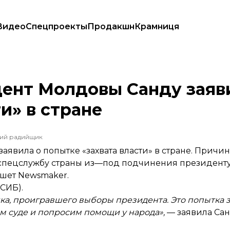
Видео
Спецпроекты
Продакшн
Крамниця
ата власти» в стране
ент Молдовы Санду заяв
и» в стране
ший радийщик
вила о попытке «захвата власти» в стране. Причи
и спецслужбу страны из—под подчинения президенту
шет
Newsmaker.
СИБ).
а, проигравшего выборы президента. Это попытка з
м суде и попросим помощи у народа»,
— заявила Сан