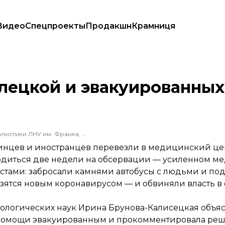
Видео
Спецпроекты
Продакшн
Крамниця
ывает психолог
лецкой и эвакуированных 
Выпускник факультета журналистики ЛНУ им. Франка, бывший радийщик
аинцев и иностранцев перевезли в медицинский це
аходиться две недели на обсервации — усиленном м
стами: забросали камнями автобусы с людьми и под
азятся новым коронавирусом — и обвиняли власть в 
ихологических наук Ирина Брунова-Калисецкая объя
й помощи эвакуированным и прокомментировала ре