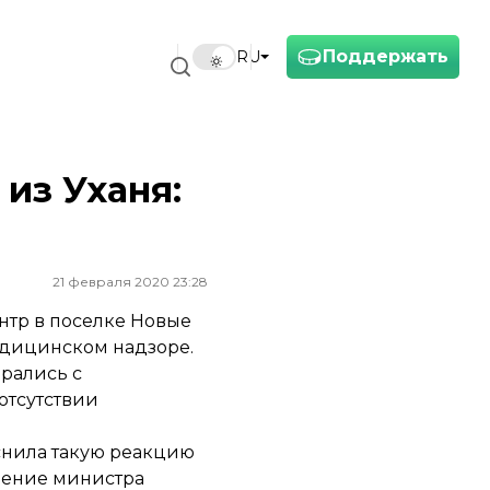
Поддержать
RU
из Уханя:
21 февраля 2020 23:28
нтр в поселке Новые
едицинском надзоре.
рались с
отсутствии
снила такую реакцию
шение министра