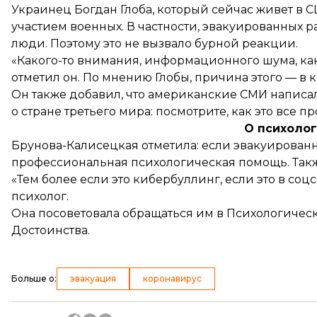
Украинец Богдан Глоба, который сейчас живет в СШ
участием военных. В частности, эвакуированных р
люди. Поэтому это не вызвало бурной реакции.
«Какого-то внимания, информационного шума, как 
отметил он. По мнению Глобы, причина этого — в
Он также добавил, что американские СМИ написали
о стране третьего мира: посмотрите, как это все п
О психоло
Брунова-Калисецкая отметила: если эвакуированн
профессиональная психологическая помощь. Такж
«Тем более если это кибербуллинг, если это в соц
психолог.
Она посоветовала обращаться им в Психологичес
Достоинства.
Больше о
:
эвакуация
коронавирус