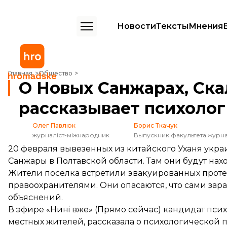
Новости
Тексты
Мнения
О Новых Санжарах, Скалецкой и эвакуированных из Уханя: рассказ
Главная
Общество
О Новых Санжарах, Ска
рассказывает психолог
Олег Павлюк
Борис Ткачук
журналіст-міжнародник
20 февраля вывезенных из китайского Уханя укр
Санжары в Полтавской области. Там они будут н
Жители поселка встретили эвакуированных проте
правоохранителями. Они опасаются, что сами зар
объяснений.
В эфире «Нинi вже» (Прямо сейчас) кандидат пс
местных жителей, рассказала о психологическо