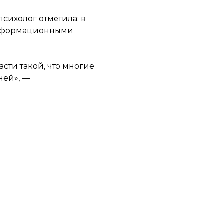
психолог отметила: в
 информационными
асти такой, что многие
ней», —