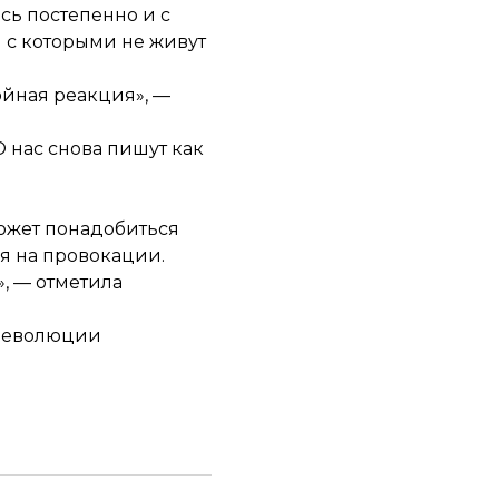
ась постепенно и с
м с которыми не живут
ойная реакция», —
 нас снова пишут как
может понадобиться
я на провокации.
», — отметила
 Революции