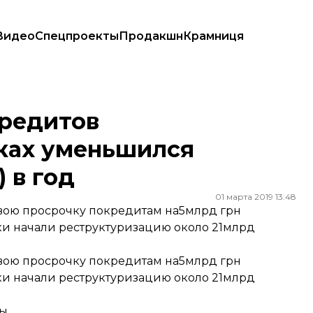
Видео
Спецпроекты
Продакшн
Крамниця
 на 5 млрд грн ($185 млн) в год
редитов
нках уменьшился
) в год
01 марта 2019 13:48
вою просрочку покредитам на5млрд грн
нки начали реструктуризацию около 21млрд
вою просрочку покредитам на5млрд грн
нки начали реструктуризацию около 21млрд
ы.