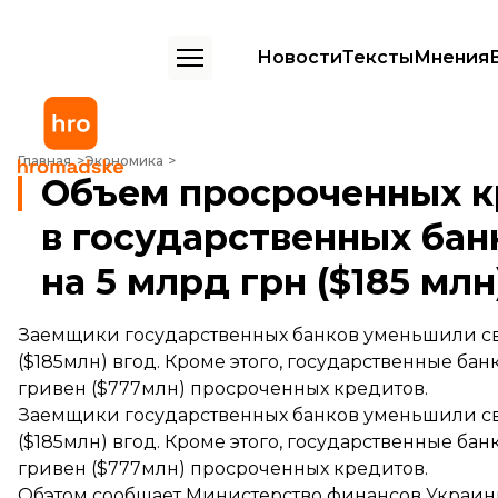
Новости
Тексты
Мнения
Объем просроченных кредитов в государственных банках уменьшился
Главная
Экономика
Объем просроченных к
в государственных ба
на 5 млрд грн ($185 млн
Заемщики государственных банков уменьшили с
($185млн) вгод. Кроме этого, государственные ба
гривен ($777млн) просроченных кредитов.
Заемщики государственных банков уменьшили с
($185млн) вгод. Кроме этого, государственные ба
гривен ($777млн) просроченных кредитов.
Обэтом
сообщает
Министерство финансов Украин