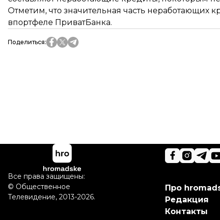
Отметим, что значительная часть неработающих к
впортфеле ПриватБанка.
Поделиться
:
Все права защищены:
©
Общественное
Про hromad
Телевидение
,
2013-2026.
Редакция
Контакты