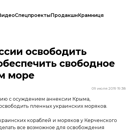
Видео
Спецпроекты
Продакшн
Крамниця
спечить свободное судоходство в Азовском море
ссии освободить
обеспечить свободное
м море
09 июля 2019 19:38
ию с осуждением аннексии Крыма,
освободить пленных украинских моряков.
краинских кораблей и моряков у Керченского
 делать все возможное для освобождения