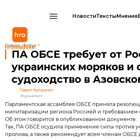
Новости
Тексты
Мнения
ПА ОБСЕ требует от России освободить украинских моряков и обе
Главная
Война
ПА ОБСЕ требует от Ро
украинских моряков и 
судоходство в Азовско
Павел Калашник
Журналист
Парламентская ассамблея ОБСЕ приняла резолюц
милитаризации региона Россией и требованием 
Об этом
говорится
в опубликованном документе.
Так, ПА ОБСЕ осудила применение силы против у
пролива, а также рекомендует всем членам ОБСЕ