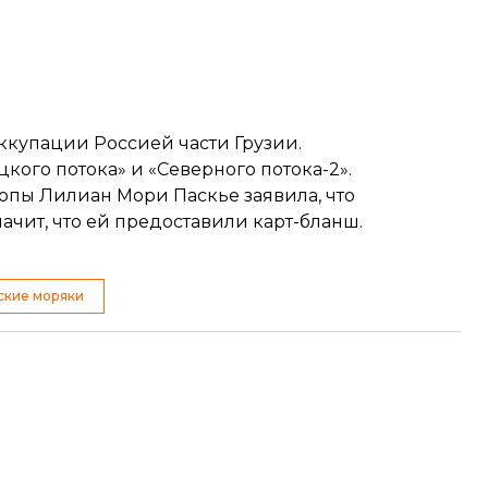
оккупации Россией части Грузии
.
цкого потока» и «Северного потока-2»
.
опы Лилиан Мори Паскье заявила, что
начит, что ей предоставили
карт-бланш.
ские моряки