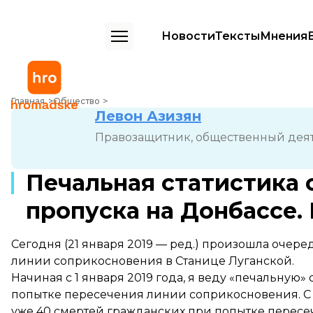
Новости
Тексты
Мнения
Печальная статистика смертей на пунктах пропуска на Донбассе. К
Главная
Общество
Левон Азизян
Правозащитник, общественный дея
Печальная статистика 
пропуска на Донбассе.
Сегодня (21 января 2019 — ред.) произошла очер
линии соприкосновения в Станице Луганской.
Начиная с 1 января 2019 года, я веду «печальную»
попытке пересечения линии соприкосновения. С 
уже 40 смертей гражданских при попытке пересе