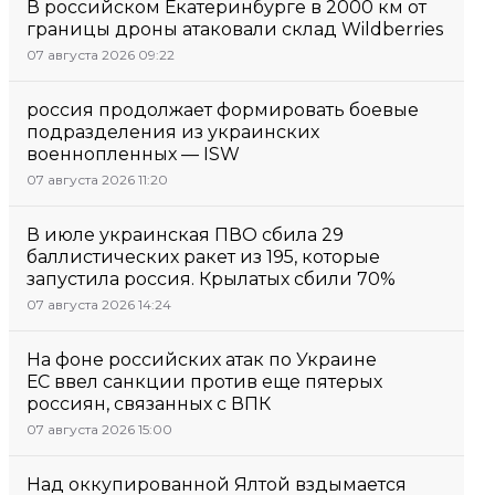
В российском Екатеринбурге в 2000 км от
границы дроны атаковали склад Wildberries
07 августа 2026 09:22
россия продолжает формировать боевые
подразделения из украинских
военнопленных — ISW
07 августа 2026 11:20
В июле украинская ПВО сбила 29
баллистических ракет из 195, которые
запустила россия. Крылатых сбили 70%
07 августа 2026 14:24
На фоне российских атак по Украине
ЕС ввел санкции против еще пятерых
россиян, связанных с ВПК
07 августа 2026 15:00
Над оккупированной Ялтой вздымается