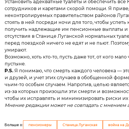
Установить адекватные туалеты и обеспечить вс
сотрудников и каретами скорой помощи. Я приве
неконтролируемых правительством районов Луга
стоять в ней посреди ночи для того, чтобы успет
получить надлежащие им пенсионные выплаты и ус
отсутствия в Станице Луганской нормальных туале
перед поездкой ничего не едят и не пьют. Поэтом
умирают.
Возможно, хоть кто-то, пусть даже тот, от кого ма
пустыне.
P.S.
Я понимаю, что смерть каждого человека — э
и друзей, и учет этих случаев в обобщенной форм
чьим-то особым случаем. Напротив, целью являе
из-за которых произошли эти смерти и возможно
чтобы их исправлять и минимизировать риски их
Мнение редакции может не совпадать с мнением 
Больше о
:
пенсионеры
Станица Луганская
война на 