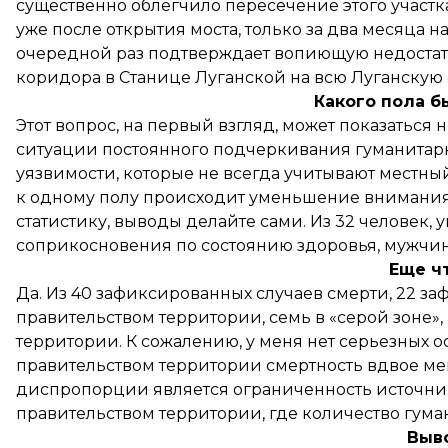
существенно облегчило пересечение этого участк
уже после открытия моста, только за два месяца н
очередной раз подтверждает вопиющую недостат
коридора в Станице Луганской на всю Луганскую 
Какого пола 
Этот вопрос, на первый взгляд, может показаться
ситуации постоянного подчеркивания гуманита
уязвимости, которые не всегда учитывают местны
к одному полу происходит уменьшение внимания 
статистику, выводы делайте сами. Из 32 человек
соприкосновения по состоянию здоровья, мужчин 
Еще ч
Да. Из 40 зафиксированных случаев смерти, 22 
правительством территории, семь в «серой зоне»,
территории. К сожалению, у меня нет серьезных о
правительством территории смертность вдвое м
диспропорции является ограниченность источн
правительством территории, где количество гума
Выв