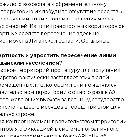
жилого возраста, а к обременительному
территорию их побудило отсутствие средств к
ересечении линии соприкосновения через
х смертей. Из пяти транспортных коридоров он
ртных средств пересечение здесь не
онирует в Луганской области. Остальные
ертность и упростить пересечение линии
жданским населением?
ьством территорий процедуру для получения
арство фактически заставляет этих людей
еремещенных лиц, которыми они не являются.
вительством территории с одного раза в 60
ров, желающих выехать за границу, государство
енсию на шесть месяцев вперед, при этом для
ельно строже.
ия контролируемой правительством территории
нтроля с фиксацией в системе пограничного
рая трансформируется в базу «АРКАН», об