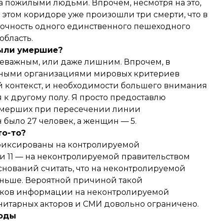
а пожилыми людьми. Впрочем, несмотря на это,
а этом коридоре уже произошли три смерти, что в
очность одного единственного пешеходного
область.
были умершие?
 неважным, или даже лишним. Впрочем, в
рными организациями мировых критериев
й контекст, и необходимости большего внимания
к другому полу. Я просто предоставлю
, умерших при пересечении линии
было 27 человек, а женщин — 5.
то-то?
зафиксированы на контролируемой
 и 11 — на неконтролируемой правительством
снований считать, что на неконтролируемой
еньше. Вероятной причиной такой
иков информации на неконтролируемой
нитарных акторов и СМИ довольно ограничено.
оды