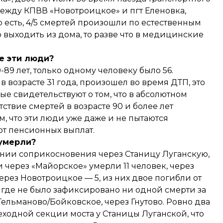
между КПВВ «Новотроицкое» и пгт Еленовка,
о есть, 4/5 смертей произошли по естественным
 выходить из дома, то разве что в медицинские
е эти люди?
-89 лет, только одному человеку было 56.
 возрасте 31 года, произошел во время ДТП, это
ые свидетельствуют о том, что в абсолютном
ствие смертей в возрасте 90 и более лет
ом, что эти люди уже даже и не пытаются
т пенсионных выплат.
 умерли?
нии соприкосновения через Станицу Луганскую,
 через «Майорское» умерли 11 человек, через
ерез Новотроицкое — 5, из них двое погибли от
 где не было зафиксировано ни одной смерти за
ельманово/Бойковское, через Гнутово. Ровно два
ходной секции моста у Станицы Луганской, что