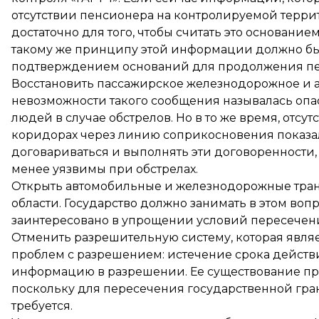
отсутствии пенсионера на контролируемой терр
достаточно для того, чтобы считать это основани
такому же принципу этой информации должно быть
подтверждением оснований для продолжения пе
Восстановить пассажирское железнодорожное и а
невозможности такого сообщения называлась опа
людей в случае обстрелов. Но в то же время, отс
коридорах через линию соприкосновения показал
договариваться и выполнять эти договоренности,
менее уязвимы при обстрелах.
Открыть автомобильные и железнодорожные тран
области. Государство должно занимать в этом воп
заинтересовано в упрощении условий пересечен
Отменить разрешительную систему, которая явля
проблем с разрешением: истечение срока действ
информацию в разрешении. Ее существование про
поскольку для пересечения государственной гра
требуется.