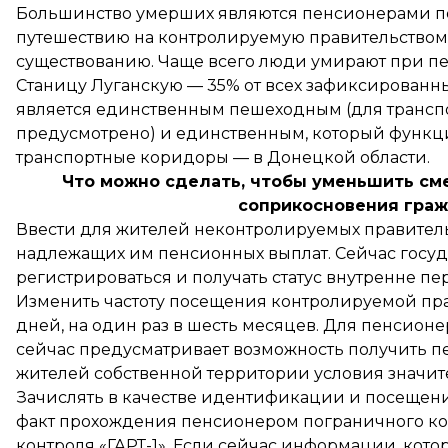
Большинство умерших являются пенсионерами по
путешествию на контролируемую правительством 
существованию. Чаще всего люди умирают при п
Станицу Луганскую — 35% от всех зафиксированны
является единственным пешеходным (для транспо
предусмотрено) и единственным, который функци
транспортные коридоры — в Донецкой области.
Что можно сделать, чтобы уменьшить см
соприкосновения гра
Ввести для жителей неконтролируемых правител
надлежащих им пенсионных выплат. Сейчас госуд
регистрироваться и получать статус внутренне п
Изменить частоту посещения контролируемой пра
дней, на один раз в шесть месяцев. Для пенсионе
сейчас предусматривает возможность получить п
жителей собственной территории условия значит
Зачислять в качестве идентификации и посещен
факт прохождения пенсионером пограничного ко
контроля «ГАРТ-1». Если сейчас информации, кото