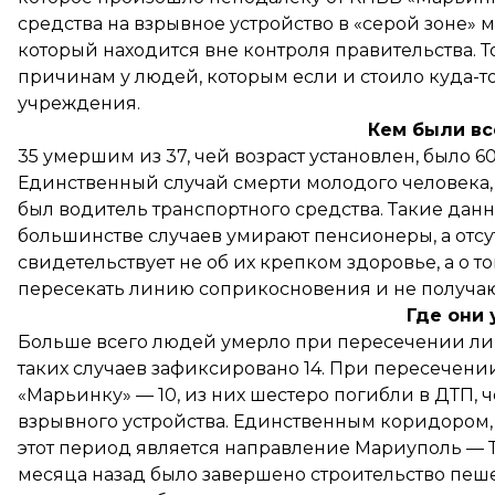
средства на взрывное устройство в «серой зоне» 
который находится вне контроля правительства. Т
причинам у людей, которым если и стоило куда-то
учреждения.
Кем были вс
35 умершим из 37, чей возраст установлен, было 60
Единственный случай смерти молодого человека, в
был водитель транспортного средства. Такие данн
большинстве случаев умирают пенсионеры, а отсут
свидетельствует не об их крепком здоровье, а о т
пересекать линию соприкосновения и не получаю
Где они
Больше всего людей умерло при пересечении ли
таких случаев зафиксировано 14. При пересечении
«Марьинку» — 10, из них шестеро погибли в ДТП, ч
взрывного устройства. Единственным коридором,
этот период является направление Мариуполь — Т
месяца назад было завершено строительство пеше