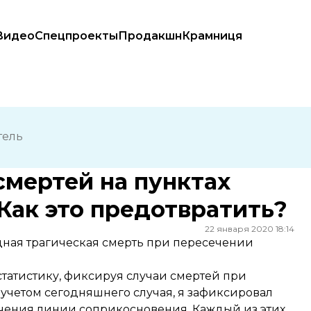
Видео
Спецпроекты
Продакшн
Крамниця
ак это предотвратить?
тель
смертей на пунктах
 Как это предотвратить?
22 января 2020 18:14
едная трагическая смерть при пересечении
 статистику, фиксируя случаи смертей при
учетом сегодняшнего случая, я зафиксировал
чения линии соприкосновения. Каждый из этих