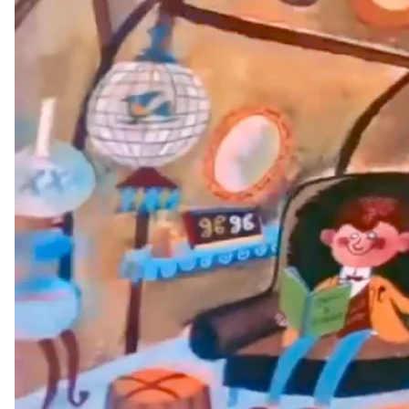
Кадр из первой мультипликационной экранизации «Хоббита», ре
американец
Анимационные попытки,
Самой первой попыткой «оживить» произведения
«Хоббиту», которая категорически не понравилась
мультфильм по «Властелину колец». Пионером ста
Толкином концепцию будущего кино, а тот даже е
Визуальное воплощение споров не вызвало: Акке
бы сделали бы героев, похожими на иллюстрации
к тому времени уже умер. Для Толкина главным 
диснеевские творения. А вот сценарий трехчасов
будущего кино, мол, бессовестно путались не тольк
же, в картине планировалось слишком много маги
В конце концов, Аккерман еще и хотел привлечь 
началах, и это окончательно способствовало тому, 
А вот в 1960-х все-таки состоялась первая экрани
которая оказалась в конце концов далекой от пер
мультфильмов про Тома и Джерри, американец Д
был фантастически далек от оригинального произ