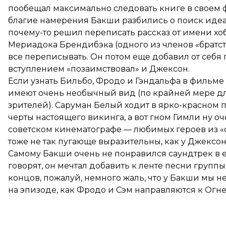
пообещал максимально следовать книге в своем фи
благие намерения Бакши разбились о поиск идеа
почему-то решил переписать рассказ от имени хоб
Мериадока Брендибэка (одного из членов «братств
все переписывать. Он потом еще добавил от себя
вступлением «позаимствовал» и Джексон.
Если узнать Бильбо, Фродо и Гэндальфа в фильме
имеют очень необычный вид (по крайней мере д
зрителей). Саруман Белый ходит в ярко-красном 
черты настоящего викинга, а вот гном Гимли ну 
советском кинематографе — любимых героев из «ф
тоже не так пугающе выразительны, как у Джексон
Самому Бакши очень не понравился саундтрек в е
говорят, он мечтал добавить к ленте песни группы
концов, пожалуй, немного жаль, что у Бакши мы н
на эпизоде, как Фродо и Сэм направляются к Огне