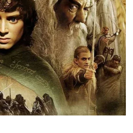
е одной из главных фэнтезийных книг всех
вероятно, долгими зимними вечерами мы бы
лина колец».
 после выхода первой части книги. За это
редиземье на экраны было множество — как
 и тех, которые в конце концов остались
ыло неодобрение сценарных идей самым
ысленными и созданными
«без признаков