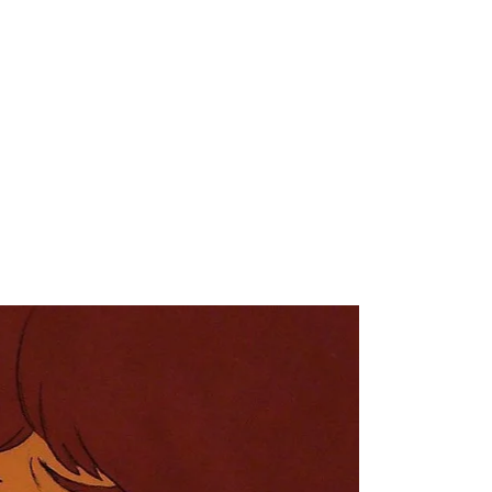
ого режиссера Ральфа Бакши 1978 года