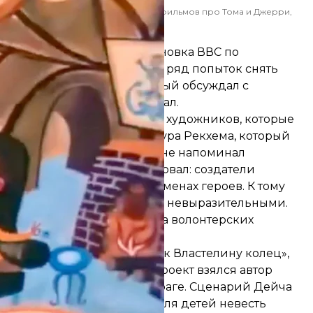
жиссером которой стал автор мультфильмов про Тома и Джерри,
 Джин Дейч
 но никакого «Диснея»
 Толкина была радиопостановка ВВС по
 самому Толкину. Затем был ряд попыток снять
л Форрест Аккерман, который обсуждал с
е предварительно согласовал.
рман планировал привлечь художников, которые
 известного художнику Артура Рекхема, который
было, чтобы будущий фильм не напоминал
ой ленты профессор забраковал: создатели
о в событиях книг, но и в именах героев. К тому
и, а характеры героев были невыразительными.
Толкина к сотрудничеству на волонтерских
что кино не вышло.
зация «Хоббита» — приквела к Властелину колец»,
воначального замысла. За проект взялся автор
жин Дейч, работавший в Праге. Сценарий Дейча
ведения Толкина: в ленте для детей невесть