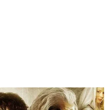
сти культовой экранизации «Властелина колец»
ь культовой экранизации «Властелина колец»
Братство кольца». Сейчас для большинства
 именно эта версия является классической,