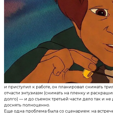
Бакши, вдохновите
Начнем с хорошего, а точнее с экранизации, ко
колец» американского режиссера Ральфа Бакши 19
анимацией и «живыми съемками» (фильм в техни
очень странно, лента изрядно вдохновила Питера
фильма, например момент, когда хоббиты
прячутс
назгулов в таверну в Бри, где скрывались хоббит
Когда в 1976-м Бакши уговорил продюсера Саула 
и приступил к работе, он планировал снимать тр
отчасти энтузиазм (снимать на пленку и раскраши
долго) — и до съемок третьей части дело так и не
доснять полноценно.
Еще одна проблема была со сценарием: на встре