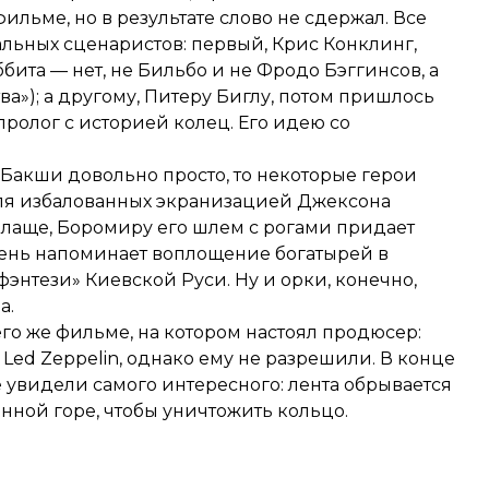
льме, но в результате слово не сдержал. Все
льных сценаристов: первый, Крис Конклинг,
бита — нет, не Бильбо и не Фродо Бэггинсов, а
а»); а другому, Питеру Биглу, потом пришлось
пролог
с историей колец. Его идею со
 Бакши довольно просто, то некоторые герои
ля избалованных экранизацией Джексона
плаще, Боромиру его шлем с рогами придает
очень напоминает воплощение богатырей в
энтези» Киевской Руси. Ну и орки, конечно,
а.
го же фильме, на котором настоял продюсер:
 Led Zeppelin, однако ему не разрешили. В конце
е увидели самого интересного: лента обрывается
нной горе, чтобы уничтожить кольцо.