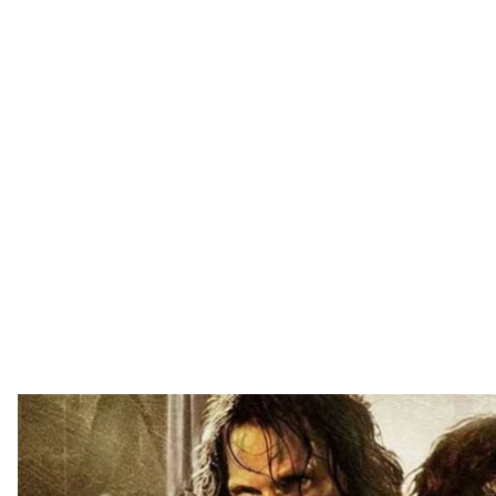
Постер к фильму «Братство кольца» — первой ча
19 декабря 2001 года вышла в прокат первая част
новозеландского режиссера Питера Джексона — «
ценителей созданного Толкином мира Средиземья