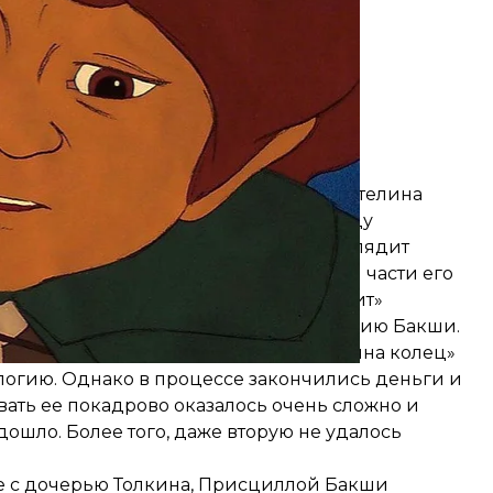
ль Питера Джексона
торую есть за что
похвалить
— «Властелина
78 года. Хотя это нечто среднее между
ке ротоскопирования) и местами выглядит
 Джексона. Отдельные сцены в первой части его
я
в корнях дерева от назгула или «визит»
ы, очень напоминают как раз экранизацию Бакши.
Заенца приобрести права на «Властелина колец»
илогию. Однако в процессе закончились деньги и
вать ее покадрово оказалось очень сложно и
 дошло. Более того, даже вторую не удалось
че с дочерью Толкина, Присциллой Бакши