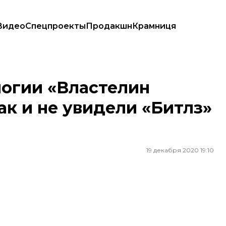
Видео
Спецпроекты
Продакшн
Крамниця
 не увидели «Битлз» в ролях хоббитов
логии «Властелин
так и не увидели «Битлз»
19 декабря 2020 19:10