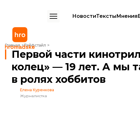
Новости
Тексты
Мнения
Первой части кинотрилогии «Властелин колец» — 19 лет. А мы так и
Главная
Лайфстайл
Первой части кинотри
колец» — 19 лет. А мы 
в ролях хоббитов
Елена Куренкова
Журналистка