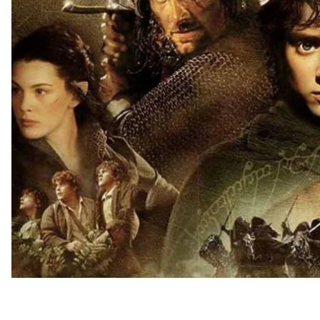
любимой и наиболее близкой к тексту и атмосфер
времен. Впрочем, если бы Джексон ее не снял, 
смотрели совсем другое кино по мотивам «Власте
Экранизация Джексона вышла почти через полвека
время попыток перенести эпическую борьбу за С
удачных (то есть тех, которые все-таки вышли), так
нереализованными. В начале одной из причин б
Толкином. Большинство из них автор
считал
бессм
понимания того, о чем говорится в тексте».