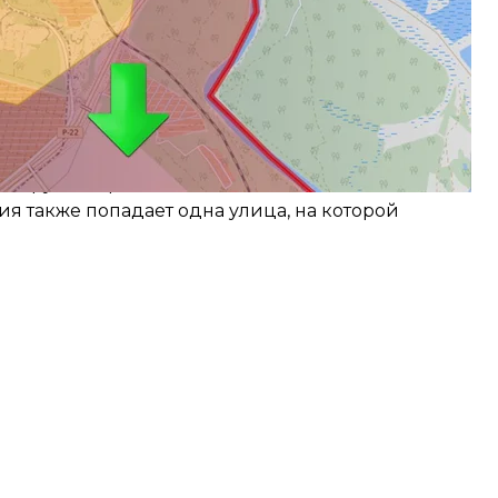
ионная администрация, расположенная на этой
и продолжают находиться на мосту в районе
тое-4
но нарушают режим тишины. В ближайшем
ия также попадает одна улица, на которой