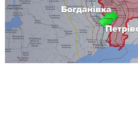
Станица 
После разведения войск в Станице Луганский в 
них улица
—
Ломоносова.