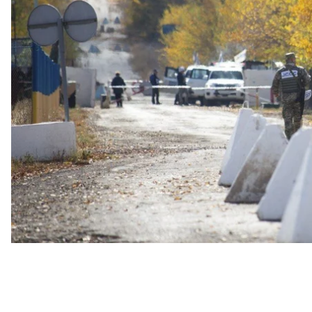
оказаться в «серой зоне» и чем это им грозит выя
Речь идет о разведении в двух местах на линии
Петровское и Золотое. Во избежание военных дей
вглубь на 1 километр. В Станице Луганской такое
восстановить пешеходный мост
—
единственный п
Луганской области.