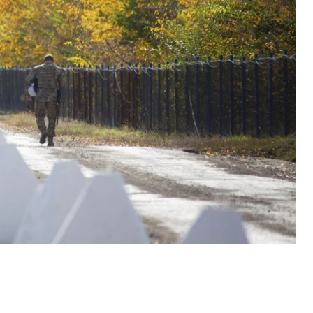
сняли в программе «Нинi вже» (Прямо сейчас).
 соприкосновения
—
вблизи населенных пунктов
ствий, войска с обеих сторон должны отойти
 разведение
произошло еще летом
, чтобы
ереход на подконтрольные территории в