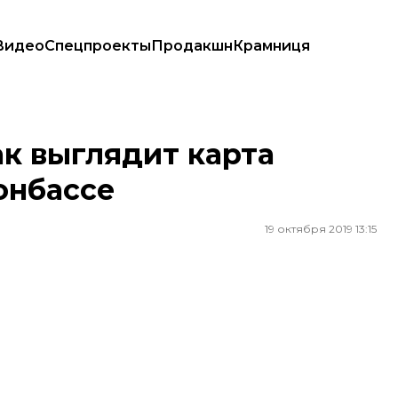
Видео
Спецпроекты
Продакшн
Крамниця
бассе
ак выглядит карта
онбассе
19 октября 2019 13:15