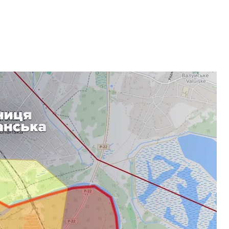
боевиков по «Минску», неокрашенные — подконтрольная Украины
ы», где должны развести войска
ая администрация с соответствующим набором
льная полиция и подразделения по чрезвычайным
оторые обеспечивают жизнедеятельность и
 местного населения»,
—
объяснил в эфире
ель командующего Операции объединенных сил
ались: им выплачивают пенсии, обеспечивают
вами.
 преграда
—
река Северский Донец,
мост через
ков расположен сразу за мостом, поэтому их