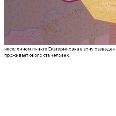
сторона свои обязательства не выполнила.
«К сожалению, Российская Федерация и оккупац
территории, не до конца убрали тех боевиков. Он
разлома»,
—
рассказывает Бондарь.
Золо
Золотое
—
проблемная точка. Там боевики актив
населенном пункте Екатериновка в зону разведен
проживает около ста человек.