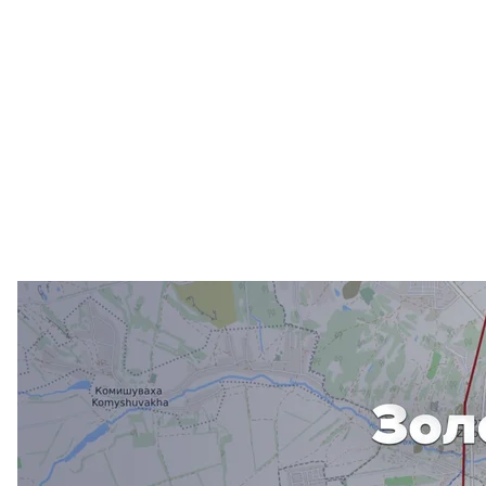
Красная линия — фактическая «граница». Красная зона — силы 
территория. Желтая — «серые зон
Но несмотря на отсутствие естественной границы, 
гражданских позаботятся:
«Там будет располагаться оперативный пункт На
обеспечивать круглосуточный порядок и поддерж
находиться другие подразделения, которые также 
районе непосредственно этой улице».