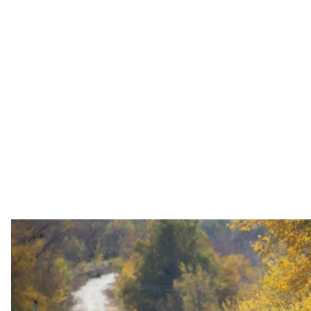
Контрольно-пропускной пункт в Золотом, 
УН
Разведение войск на Донбассе, о котором
догово
нарушения режима тишины. Отвод в трех «пилотн
встречи лидеров «нормандской четверки». Какой 