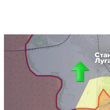
Красная линия — фактическая «граница». Красная зона — силы 
территория. Желтая — «серые зон
Военных там сейчас нет.
«Основные задачи выполняет Военная гражданск
тех структур, которые у них есть. Это и Национа
ситуациям, это и медицинские подразделения, к
самое главное это обеспечение жизни и здоровья
программы «Нинi вже» (Прямо сейчас) заместит
генерал майор Богдан Бондарь.
Он также добавил, что страхи жителей не оправд
медикаментами, при необходимости углем и дро
Впрочем в Станице Луганской есть естественная
которую сейчас и ремонтируют
. «Блокпост» боеви