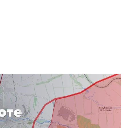
боевиков по «Минску», неокрашенные — подконтрольная Украины
ы», где должны развести войска
как в Станице, в ООС уверяют, что о безопасности
циональной полиции, который будет
ивать связь Вооруженных сил. Там будут
будут осуществлять контроль за этим участком в