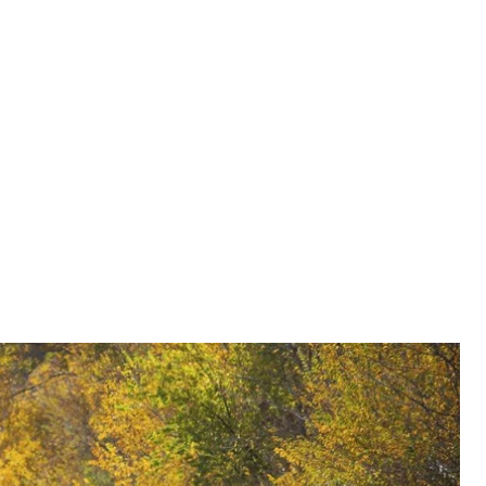
Луганская область, 7 октября 2019 года
ИАН
рились в Минске
до сих пор не произошло из-за
ых» районах — это одно из условий проведения
есть опыт разведения, сколько людей могут