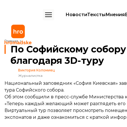
Новости
Тексты
Мнения
По Софийскому собору теперь можно «пройти» благодаря 3D-туру
Главная
По Софийскому собору
благодаря 3D-туру
Виктория Коломиец
Журналистка
Национальный заповедник «София Киевская» зав
тура Софийского собора.
Об этом
сообщили
в пресс-службе Министерства к
«Теперь каждый желающий может разглядеть его в
Виртуальный тур позволяет просмотреть помещени
экспонатов и даже ознакомиться с краткой инфор