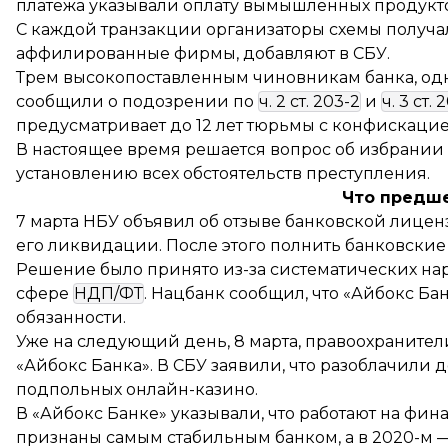
платежа указывали оплату вымышленных продуктов
С каждой транзакции организаторы схемы получ
аффилированные фирмы, добавляют в СБУ.
Трем высокопоставленным чиновникам банка, одн
сообщили о подозрении по
ч. 2 ст. 203-2
и
ч. 3 ст. 
предусматривает до 12 лет тюрьмы с конфискаци
В настоящее время решается вопрос об избрании
установлению всех обстоятельств преступления.
Что предш
7 марта НБУ
объявил
об отзыве банковской лицен
его ликвидации. После этого полнить банковские
Решение было принято из-за систематических на
сфере
НДП/ФТ
. Нацбанк сообщил, что «Айбокс Б
обязанности.
Уже на следующий день, 8 марта,
правоохранител
«Айбокс Банка». В СБУ заявили, что разоблачили
подпольных онлайн-казино.
В «Айбокс Банке» указывали, что работают на фина
признаны самым стабильным банком, а в 2020-м