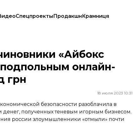
Видео
Спецпроекты
Продакшн
Крамниця
одпольным онлайн-казино «отмыть» 5 млрд грн
чиновники «Айбокс
 подпольным онлайн-
д грн
18 июля 2023 10:31
экономической безопасности разоблачила в
 денег, полученных теневым игорным бизнесом.
жения россии злоумышленники «отмыли» почти