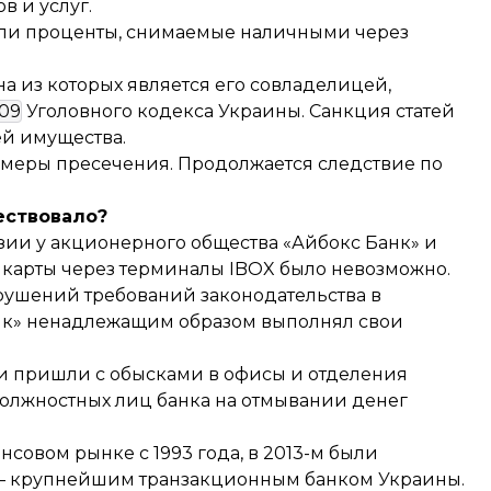
 и услуг.
али проценты, снимаемые наличными через
а из которых является его совладелицей,
209
Уголовного кодекса Украины. Санкция статей
ей имущества.
 меры пресечения. Продолжается следствие по
ествовало?
зии у акционерного общества «Айбокс Банк» и
 карты через терминалы IBOX было невозможно.
рушений требований законодательства в
анк» ненадлежащим образом выполнял свои
и пришли с обысками
в офисы и отделения
 должностных лиц банка на отмывании денег
нсовом рынке с 1993 года, в 2013-м были
 — крупнейшим транзакционным банком Украины.