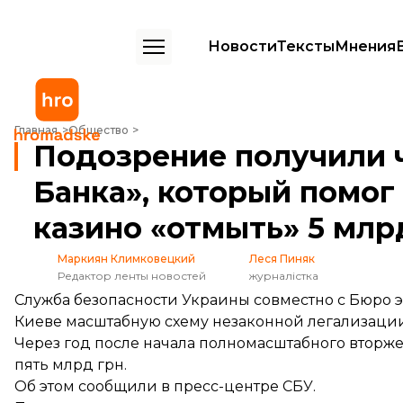
Новости
Тексты
Мнения
Подозрение получили чиновники «Айбокс Банка», который помог п
Главная
Общество
Подозрение получили 
Банка», который помог
казино «отмыть» 5 млр
Маркиян Климковецкий
Леся Пиняк
Редактор ленты новостей
журналістка
Служба безопасности Украины совместно с Бюро 
Киеве масштабную схему незаконной легализации
Через год после начала полномасштабного втор
пять млрд грн.
Об этом
сообщили
в пресс-центре СБУ.