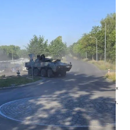
iusz Błaszczak
ествовало?
 «Вагнер» евгения пригожина кремль решил
опровозглашенный белорусский президент
ловное дело против пригожина прекратят
, а
опытку мятежа.
ным сигналом» отправку евгения пригожина в
а боевиков ЧВК «Вагнер». Латвия и Литва
.
тает, что контингент «вагнеровцев», который
бен серьезно угрожать
Украине с севера.
 (ГПСУ)
предполагают
, что Беларусь может
аемников ЧВК «Вагнер». Развертывание полевых
и от границы Украины, но именно пребывание
нительную потенциальную угрозу для Украины,
опровозглашенный президент Беларуси
 страны
владельца ЧВК «Вагнера» евгения