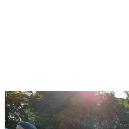
Военные, направляемые 
Telegram / Mar
Польша направила на границу с Беларусью допол
более тысячи военнослужащих и около 200 едини
Об этом
сообщил
министр обороны Польши Мари