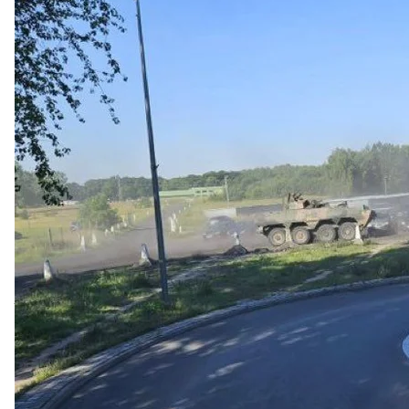
Telegram / Mar
Что предш
После
неудачной попытки
мятежа владельца ЧВК
отправить в Беларусь. Об этом договорился сам
Александр Лукашенко. В кремле обещали, что
уго
«вагнеровцев» власти не будут преследовать за п
Президент Польши Анджей Дуда
назвал
«негатив
Беларусь и перспективу передислоцирования туд
призвали НАТО укрепить свои восточные границы
А вот президент Украины Владимир Зеленский счи
может передислоцироваться в Беларусь,
не спосо
В Государственной пограничной службе Украины
разместить на своей территории около 8 тысяч н
лагерей наблюдается на значительном расстояни
наемников в Беларуси будет представлять допол
подчеркнули в ГПСУ.
Отметим, что в своем последнем заявлении сам
Александр Лукашенко заявил, что на территории
пригожина нет
— мол, тот в россии.