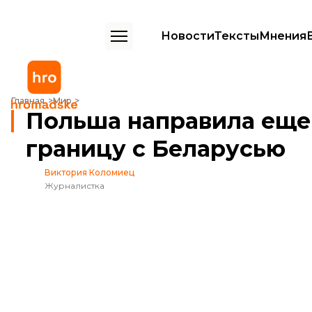
Новости
Тексты
Мнения
Польша направила еще тысячу военных на границу с Беларусью
Главная
Мир
Польша направила еще
границу с Беларусью
Виктория Коломиец
Журналистка