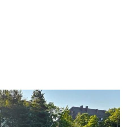
на границу с Беларусью
iusz Błaszczak
нительную военную силу, среди которой —
ц военной техники.
уш Блащак.