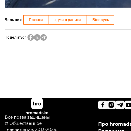
Больше о
:
Польша
админграница
Білорусь
Поделиться
:
Все права защищены:
©
Общественное
Про hromad
Телевидение
,
2013-2026.