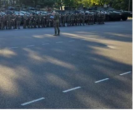
зированных бригад, они начинают движение на
дляшье».
ь на попытки дестабилизации у границы нашей