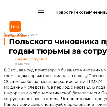
Новости
Тексты
Мнения
Польского чиновника приговорили к трем годам тюрьмы за сотруд
Главная
Общество
Польского чиновника п
годам тюрьмы за сотру
Самуил Проскуряков
редактор
В Варшаве суд приговорил бывшего чиновника ми
трем годам тюрьмы за шпионаж в пользу России.
Об этом
сообщает
местная радиостанция RMF24.
По данным следствия, в период с марта 2015 года 
информацию об энергетической безопасности Поль
сотрудников своего отдела. Чиновник имел досту
Ранее ливийские спецслужбы
арестовали
в Трип