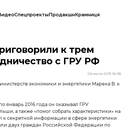
Видео
Спецпроекты
Продакшн
Крамниця
ничество с ГРУ РФ
риговорили к трем
дничество с ГРУ РФ
06 июля 2019 16:08
нистерств экономики и энергетики Марека В. к
по январь 2016 года он оказывал ГРУ
ши, а также «помог собрать характеристики» на
п к секретной информации в сфере энергетики.
оли двух граждан Российской Федерации по