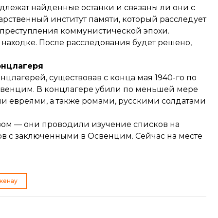
длежат найденные останки и связаны ли они с
рственный институт памяти, который расследует
 преступления коммунистической эпохи.
находке. После расследования будет решено,
онцлагеря
цлагерей, существовав с конца мая 1940-го по
Освенцим. В концлагере убили по меньшей мере
ыли евреями, а также ромами, русскими солдатами
зом — они проводили изучение списков на
в с заключенными в Освенцим. Сейчас на месте
кенау