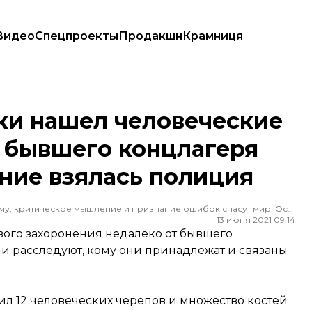
Видео
Спецпроекты
Продакшн
Крамниця
рии бывшего концлагеря Аушвиц. За расследование взялась полиция
ки нашел человеческие
 бывшего концлагеря
ние взялась полиция
Редактор ленты новостей hromadske. Считаю, что уважение к каждому, критическое мышление и признание ошибок спасут мир. Особенно люблю новости о науке и космос
13 июня 2021 09:14
ого захоронения недалеко от бывшего
и расследуют, кому они принадлежат и связаны
л 12 человеческих черепов и множество костей