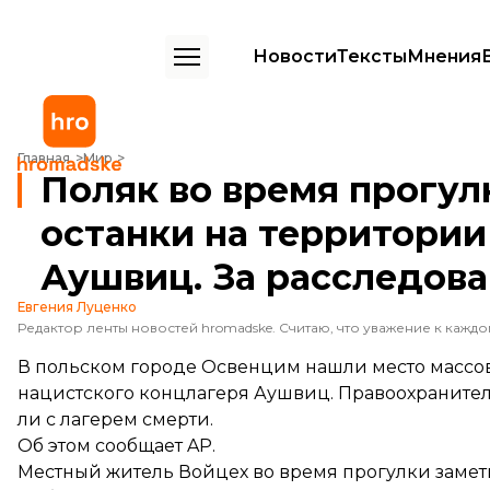
Новости
Тексты
Мнения
Поляк во время прогулки нашел человеческие останки на террито
Главная
Мир
Поляк во время прогул
останки на территории
Аушвиц. За расследова
Евгения Луценко
В польском городе Освенцим нашли место массов
нацистского концлагеря Аушвиц. Правоохранител
ли с лагерем смерти.
Об этом
сообщает
AP.
Местный житель Войцех во время прогулки замети