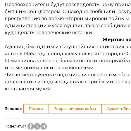
Правоохранители будут расследовать, кому прина
бывшим концлагерем. О находке сообщили Госуда
преступления во время Второй мировой войны и
Администрации музея Аушвиц также сообщили о 
куда девать человеческие останки.
Жертвы к
Аушвиц был одним из крупнейших нацистских кон
январь 1945 года неподалеку польского города 
1,1 миллиона человек, большинство из которых б
и немецкими политзаключенными.
Число жертв ученые подсчитали косвенным обра
депортацию и подсчет данных о прибытии поездо
концлагеря музей.
Больше о
:
Польша
Вторая мировая война
Аушвиц-Бир
Поделиться
: