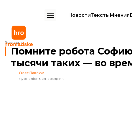
Новости
Тексты
Мнения
Помните робота Софию? Ее разработчик хочет создать тысячи таки
Главная
Помните робота Софию?
тысячи таких — во вре
Олег Павлюк
журналіст-міжнародник