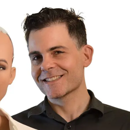
 и руководитель компании Hanson Robotics, которая ее создала, Дэвид
Hanson Robotics
 разработкой человекоподобного робота Софии, заяви
тов — они, мол, будут нужны в условиях пандемии и
я производство четырех различных моделей человек
офии. Один из них — робот Грейс для работников ме
ии для обеспечения безопасности людей»,
— считае
ению Хэнсона, преимущество роботов его компании 
ал и лишить людей ощущения
«ужасного одиночества