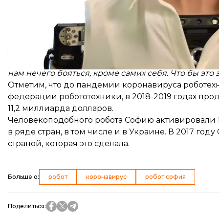
В 2021 году Hanson Robotics намерен продать «ты
уточнил, сколько именно и кому.
Саму Софию во время объявления новостей спроси
нам нечего бояться, кроме самих себя. Что бы это
Отметим, что до пандемии коронавируса роботех
федерации робототехники, в 2018-2019 годах прод
11,2 миллиарда долларов.
Человекоподобного робота Софию активировали 19
в ряде стран, в том числе и в Украине. В 2017 го
страной, которая это сделала.
Больше о
:
робот
коронавирус
робот софия
Поделиться
: