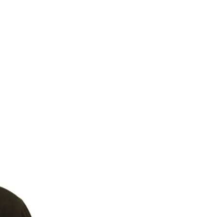
 Хэнсон
ла о планах в 2021
 ограниченных
оподобных роботов,
дицинского сектора.
т руководитель и
— в человекообразии.
 и изоляции».