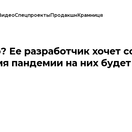
Видео
Спецпроекты
Продакшн
Крамниця
х — во время пандемии на них будет спрос
 Ее разработчик хочет с
мя пандемии на них будет