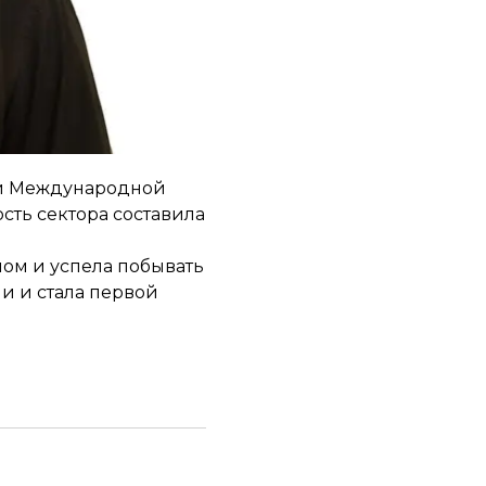
рналистам, но не
ботов.
«Кто-то сказал:
 Международной
сть сектора составила
ном и успела побывать
ии и стала первой