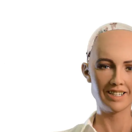
Робот София (слева, если что) и основатель
Гонконгская компания Hanson Robotics, известная
году наладить массовое производство таких робо
человеческих контактов.
В первой половине этого года должно наладитьс
одна из которых будет базироваться именно на С
«Мир COVID-19 потребует все больше автоматизац
основатель Hanson Robotics Дэвид Хэнсон. По мн
Так, они могут заменить обслуживающий персон