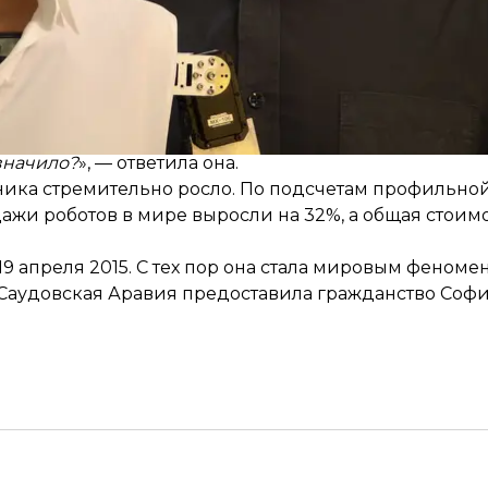
сячи» роботов различного размера, заявил Хенсон жу
ли, не считает ли она, что люди должны бояться ро
 значило?
», — ответила она.
ника стремительно росло. По
подсчетам
профильной
ажи роботов в мире выросли на 32%, а общая стоимо
 апреля 2015. С тех пор она стала мировым феноме
ду Саудовская Аравия предоставила гражданство Соф