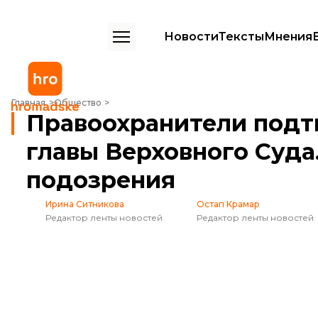
Новости
Тексты
Мнения
Правоохранители подтвердили задержание главы Верховного Суда.
Главная
Общество
Правоохранители подт
главы Верховного Суда
подозрения
Ирина Ситникова
Остап Крамар
Редактор ленты новостей
Редактор ленты новостей