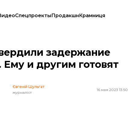
Видео
Спецпроекты
Продакшн
Крамниця
 Ему и другим готовят подозрения
вердили задержание
. Ему и другим готовят
Євгеній Шульгат
16 мая 2023 13:50
журналіст