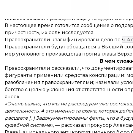
делу, там не сообщили, но уточнили, что решени
было решение Большой Палаты ВС. По информаци
Князева обыски проходили еще у 18 судей ВС Укр
В настоящее время готовится сообщение о подоз
причастность, их роль исследуется.
Правоохранители квалифицировали дело по
ч. 4 
Правоохранители будут обращаться в Высший сов
мер уголовного производства против главы Верхо
В чем слож
Правоохранители рассказали, что документироват
фигуранты применили средства конспирации: мо
разоблачения правоохранителями; называли усл
бегство с целью уклонения от ответственности о
ячеек.
«Очень важно, что мы не расследуем уже состоявш
деятельность. А это именно та схема, которая дейст
расцвете [...] Задокументированы факты, что в бу
судебной системе»,
— рассказал прокурор Алекса
Глава Национального антикоррупционного бюро С