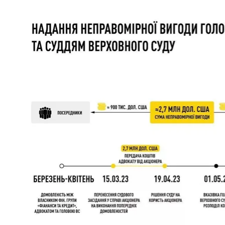
Схема предоставления взяток г
НА
Начальник отдела САП Александр Омельченко расс
офис касалось не только Верховного Суда, но и б
«Этим фактам будет дана оценка. Следственные д
будет позже»,
— сказал он.
Он отметил, что у следователей есть информация, 
которое давали взятку. Ее сейчас проверяют.
«Сейчас у члена Большой Палаты ВС во время сле
тоже [обнаружены] денежные средства в больших р
какие решения они были получены. Но есть много 
подозрения в источниках. Расследование будет п
руководитель 2-го подразделения детективов НА
Кого уже 
Правоохранители сообщили, что в рамках этого де
Верховного Суда Всеволода Князева. Но подозрен
процессуальный Кодекс дает 24 часа для вручен
В НАБУ подчеркнули, что расследование продолжа