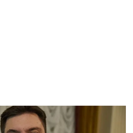
та правосудия, который может привлекать к ответственности,
вольнять судей
ко / hromadske
Верховного Суда Всеволода Князева по делу о