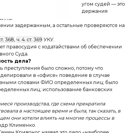
е принималось определенным кругом судей — это
и источников ZN.UA, на фоне задержания
аины.
рении задержанным, а остальные проверяются на
ст. 368
,
ч. 4. ст. 369
УКУ.
ет правосудия с ходатайствами об обеспечении
вного Суда.
ность дела?
ь преступления было сложно, потому что
делировали в «офисе» поведение в случае
овными словами ФИО определенных лиц; было
пределенных лиц; использование банковских
иеся производства, где схема прекратила
вовала в настоящее время и была, так сказать, в
дущем они хотели влиять на многие процессы в
ндр Клименко.
емен Кривонос назвал это дело «наиболее