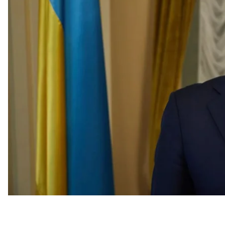
получении взяток. Уже задержаны два человека, н
Правоохранители готовят подозрения фигурантам
Об этом рассказали на
брифинге
руководителей Н
Специализированной антикоррупционной прокур
Что выя
Правоохранители получили информацию о деятел
ветви власти и существовании так называемого бэ