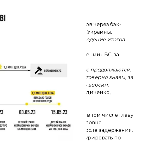
лаве и судьям Верховного Суда
БУ
казал, что это решение вопросов через бэк-
ольшинства судов на территории Украины.
ействия еще продолжаются. Подведение итогов
что речь идет «не об одном решении» ВС, за
дственных действий, которые еще продолжаются,
азмерах. О части из них мы достоверно знаем, за
средств, по которым сейчас есть версии,
родолжаться»,
— сказал Борис Индиченко,
БУ.
задержали?
ла задержали уже двух человек, в том числе главу
ия пока никто не получил — Уголовно-
ия уведомления о подозрении после задержания.
ется. Сколько судей могут фигурировать по