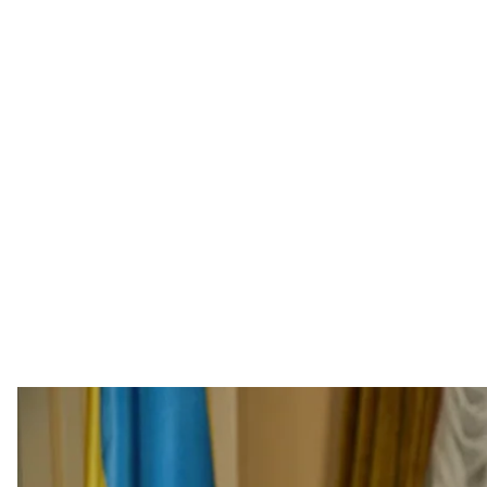
Всеволод Князев, глава Верховного Суда и член Высшего сове
отстранять и у
Александр Хомен
Правоохранители подтвердили задержание главы 