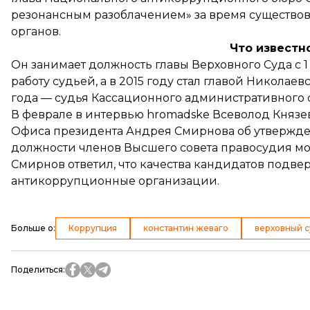
резонансным разоблачением» за время существо
органов.
Что известн
Он занимает должность главы Верховного Суда с 1 
работу судьей, а в 2015 году стал главой Николае
года — судья Кассационного административного с
В феврале в интервью hromadske Всеволод Княз
Офиса президента Андрея Смирнова об утвержде
должности членов Высшего совета правосудия мо
Смирнов ответил, что качества кандидатов подвер
антикоррупционные организации.
Больше о
:
Коррупция
константин жеваго
верховный с
Поделиться
: