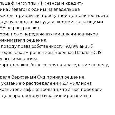
ельца фингруппы «Финансы и кредит»
тина Жеваго) с одним из владельцев
сь для прикрытия преступной деятельности. Это
жду руководством суда и людьми, желающими
АБУ не раскрывают.
ворились о передаче взятки для чиновников
принимателя решения.
 поводу права собственности 40,19% акций
rrexpo. Своим
решением
Большая Палата ВС 19
еваго компаниям.
марта, должно было состояться заседание по делу,
апреля Верховный Суд принял решение.
а указание о распределении 2,7 миллиона
хранители зафиксировали, что 3 мая передали
яч долларов, которую и
зафиксировали «на