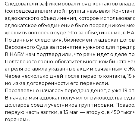
Следователи зафиксировали ряд контактов влад
(сопредседателем этой группы называют Констан
адвокатского объединения, которое использовало
адвокатское объединение было посредником ме
«решить вопрос» в суде. Что за объединение, в Н
По данным следствия, бизнесмен и адвокат дого
Верховного Суда за принятие нужного для пред
В НАБУ нам подтвердили, что речь идет о деле по
Полтавского горно-обогатительного комбината Fe
апреля оставила указанные акции связанным с Ж
Через несколько дней после первого контакта, 15 
но из-за договоренности его перенесли.
Параллельно началась передача денег, а уже 19 
В начале мая адвокат получил от руководства суд
долларов среди участников группировки. Правоо
первую часть взятки, а 15 мая — вторую, в 450 тыс
горячем»
.