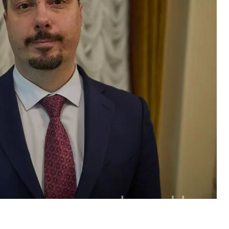
о проверяют причастность других.
.
ационального антикоррупционного бюро и
атуры.
снилось?
ьности преступной группировки в судейской
к-офиса, связанного с деятельностью ВС.