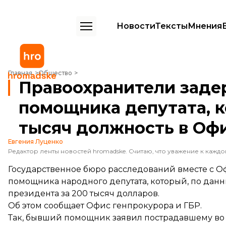
Новости
Тексты
Мнения
Правоохранители задержали бывшего помощника депутата, котор
Главная
Общество
Правоохранители заде
помощника депутата, к
тысяч должность в Оф
Евгения Луценко
Государственное бюро расследований вместе с 
помощника народного депутата, который, по дан
президента за 200 тысяч долларов.
Об этом сообщает
Офис генпрокурора
и
ГБР
.
Так, бывший помощник заявил пострадавшему во в