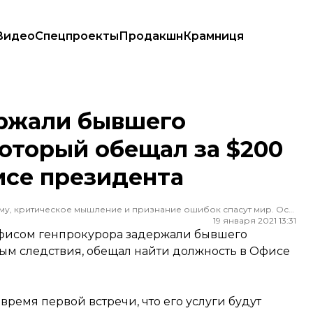
Видео
Спецпроекты
Продакшн
Крамниця
ый обещал за $200 тысяч должность в Офисе президента
ржали бывшего
оторый обещал за $200
исе президента
Редактор ленты новостей hromadske. Считаю, что уважение к каждому, критическое мышление и признание ошибок спасут мир. Особенно люблю новости о науке и космос
19 января 2021 13:31
Офисом генпрокурора задержали бывшего
ным следствия, обещал найти должность в Офисе
ремя первой встречи, что его услуги будут