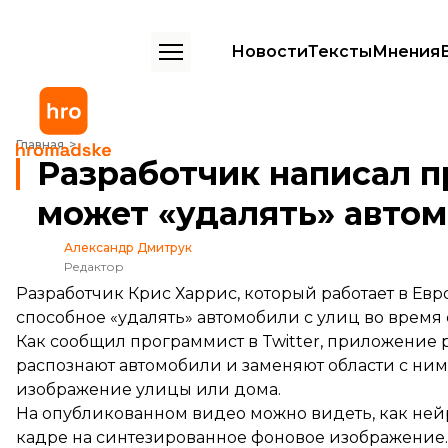
Новости
Тексты
Мнения
Разработчик написал приложение, которое может «удалять» авто
Главная
Разработчик написал п
может «удалять» автом
Александр Дмитрук
Редактор
Разработчик Крис Харрис, который работает в Евр
способное «удалять» автомобили с улиц во время
Как
сообщил
программист в Twitter, приложение р
распознают автомобили и заменяют области с ни
изображение улицы или дома.
На опубликованном видео можно видеть, как ней
кадре на синтезированное фоновое изображение. В