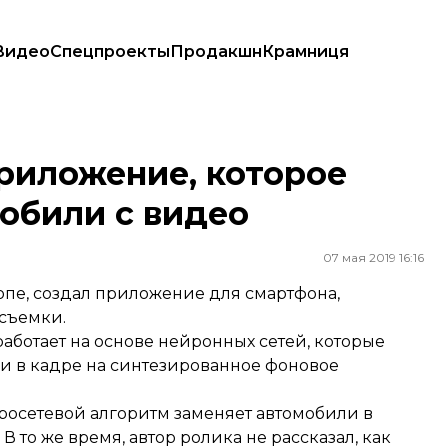
Видео
Спецпроекты
Продакшн
Крамниця
мобили с видео
риложение, которое
обили с видео
07 мая 2019 16:16
опе, создал приложение для смартфона,
 съемки.
аботает на основе нейронных сетей, которые
ми в кадре на синтезированное фоновое
росетевой алгоритм заменяет автомобили в
 то же время, автор ролика не рассказал, как