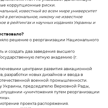
ьные коррупционные риски.
альный, известный во всем мире университет
ей в региональное, никому не известное
ое в рейтингах и научных изданиях Украины и
ествовало?
няло решение о реорганизации
Национального
ь и создать два заведения высшего
Государственную летную академию (г.
ь ключевыми центрами развития авиационной
ов, разработки новых дизайнов и ввода в
отечественной военной промышленности.
у Украины, председателю Верховной Рады,
едопущении «уничтожения путем реорганизации
ины».
ссмотрение проекта распоряжения.