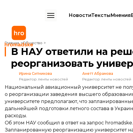
Новости
Тексты
Мнения
В НАУ ответили на решение Кабмина реорганизовать университет
Главная
Общество
В НАУ ответили на ре
реорганизовать униве
Ирина Ситникова
Анетт Абрамова
Редактор ленты новостей
Редактор ленты новостей
Национальный авиационный университет не пол
о реорганизации заведения высшего образования,
университете предполагают, что запланированны
дальнейшей подготовки летного состава в Украи
расходы.
Об этом НАУ сообщил в ответ на запрос hromadske.
Запланированную реорганизацию университет н