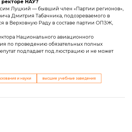
о ректоре НАУ?
аксим Луцкий — бывший член «Партии регионов»,
вича Дмитрия Табачника,
подозреваемого
в
ся в Верховную Раду в составе партии ОПЗЖ,
ектора
Национального авиационного
ния по проведению обязательных полных
депутат подпадает под люстрацию и не может
зования и науки
высшие учебные заведения