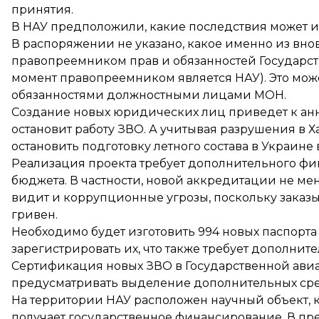
принятия.
В НАУ предположили, какие последствия может и
В распоряжении не указано, какое именно из вно
правопреемником прав и обязанностей Государс
момент правопреемником является НАУ). Это мо
обязанностями должностными лицами МОН.
Создание новых юридических лиц приведет к ан
остановит работу ЗВО. А учитывая разрушения в 
остановить подготовку летного состава в Украине 
Реализация проекта требует дополнительного фи
бюджета. В частности, новой аккредитации не ме
видит и коррупционные угрозы, поскольку заказы
гривен.
Необходимо будет изготовить 994 новых паспорт
зарегистрировать их, что также требует дополни
Сертификация новых ЗВО в Государственной ави
предусматривать выделение дополнительных сре
На территории НАУ расположен научный объект,
получает государственное финансирование. В п