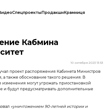
Видео
Спецпроекты
Продакшн
Крамниця
шение Кабмина
рситет
10 октября 2023 13:53
учал проект распоряжения Кабинета Министров
 а также обоснование такого решения. В
е изменения могут угрожать приостановкой
не и будут предусматривать дополнительные
азвал
«уничтожением 90-летней истории и