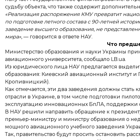
судьбу объекта, что также содержит дополнител
«Реализация распоряжения КМУ превратит национ
по подготовке летного состава с 90-летней истори
заведение высшего образования, не представленн
мира»,
— говорится в ответе НАУ.
Что предш
Министерство образования и науки Украины
при
авиационного университета, сообщало LB.ua.
Из юридического лица НАУ предлагается выделит
образования: Киевский авиационный институт и 
Кропивницкий).
Как отмечается, эти два заведения должны стат
отрасли в Украине, в том числе подготовки пилот
эксплуатацию инновационных БпЛА, поддержки 
В НАУ
решили
направить обращение к президент
премьер-министру и министру образования о н
мощного авиационного учебного заведения Укра
Так, правительство будут просить остановить ра