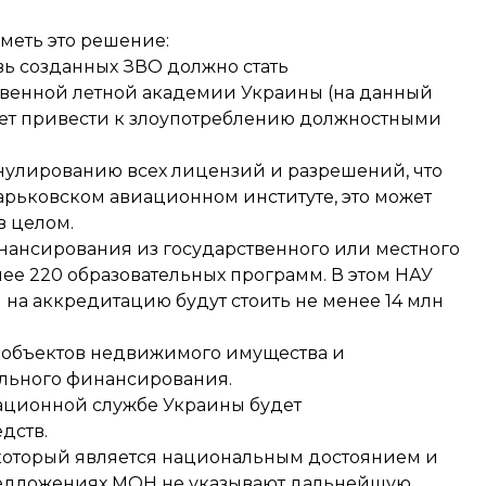
меть это решение:
вь созданных ЗВО должно стать
твенной летной академии Украины (на данный
жет привести к злоупотреблению должностными
нулированию всех лицензий и разрешений, что
Харьковском авиационном институте, это может
в целом.
нансирования из государственного или местного
нее 220 образовательных программ. В этом НАУ
 на аккредитацию будут стоить не менее 14 млн
а объектов недвижимого имущества и
тельного финансирования.
ационной службе Украины будет
дств.
 который является национальным достоянием и
редложениях МОН не указывают дальнейшую