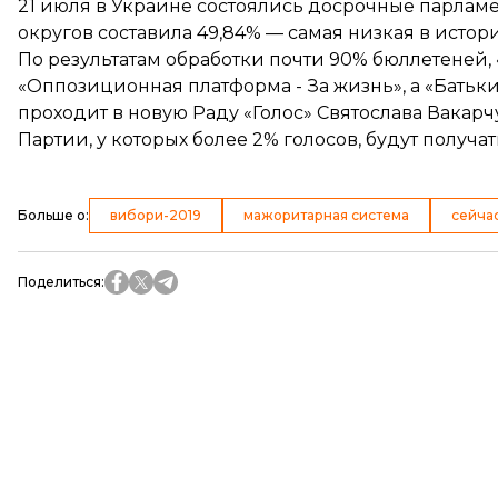
21 июля в Украине состоялись досрочные парлам
округов
составила 49,84% — самая низкая в истор
По результатам обработки почти
90% бюллетеней
,
«Оппозиционная платформа - За жизнь», а
«Батьк
проходит в новую Раду «Голос» Святослава Вакарч
Партии, у которых более 2% голосов,
будут получа
Больше о
:
вибори-2019
мажоритарная система
сейча
Поделиться
: