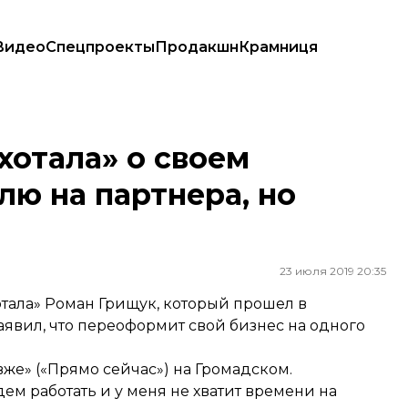
Видео
Спецпроекты
Продакшн
Крамниця
 партнера, но идейно я остаюсь там»
отала» о своем
лю на партнера, но
23 июля 2019 20:35
тала» Роман Грищук, который прошел в
аявил, что переоформит свой бизнес на одного
вже» («Прямо сейчас») на Громадском.
дем работать и у меня не хватит времени на