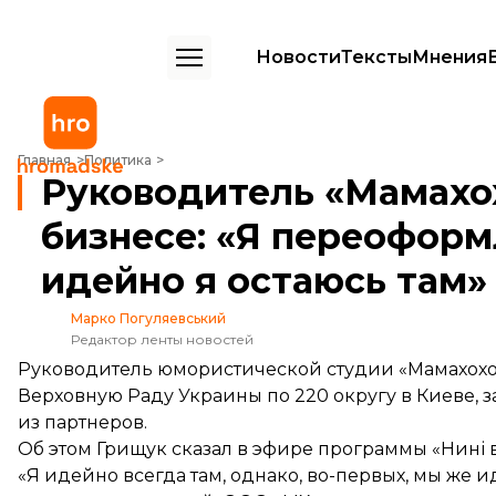
Новости
Тексты
Мнения
Руководитель «Мамахохотала» о своем бизнесе: «Я переоформлю на
Главная
Политика
Руководитель «Мамахох
бизнесе: «Я переоформ
идейно я остаюсь там»
Марко Погуляевський
Редактор ленты новостей
Руководитель юмористической студии «Мамахохо
Верховную Раду Украины по 220 округу в Киеве, з
из партнеров.
Об этом Грищук сказал в эфире
программы
«Нині 
«Я идейно всегда там, однако, во-первых, мы же и