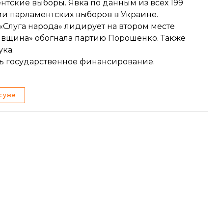
ентские выборы. Явка
по данным из всех 199
ии парламентских выборов в Украине.
 «Слуга народа» лидирует на втором месте
ивщина» обогнала партию Порошенко
. Также
ука.
ть государственное финансирование
.
с уже