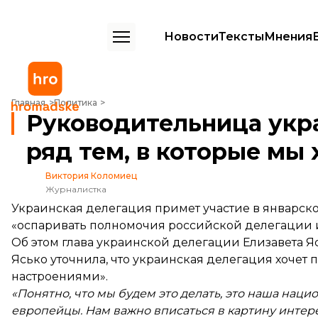
Новости
Тексты
Мнения
Руководительница украинской делегации в ПАСЕ: «Есть ряд тем, в 
Главная
Политика
Руководительница укра
ряд тем, в которые мы
Виктория Коломиец
Журналистка
Украинская делегация примет участие в январско
«оспаривать полномочия российской делегации и
Об этом глава украинской делегации Елизавета 
Ясько уточнила, что украинская делегация хочет
настроениями».
«Понятно, что мы будем это делать, это наша наци
европейцы. Нам важно вписаться в картину интер