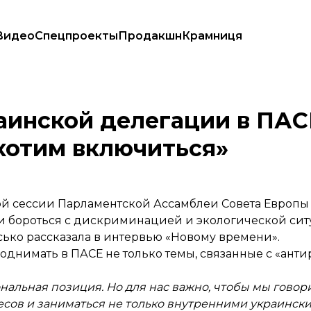
Видео
Спецпроекты
Продакшн
Крамниця
которые мы хотим включиться»
инской делегации в ПАСЕ
 хотим включиться»
й сессии Парламентской Ассамблеи Совета Европы д
 бороться с дискриминацией и экологической ситу
Ясько
рассказала
в интервью «Новому времени».
 поднимать в ПАСЕ не только темы, связанные с «ан
ональная позиция. Но для нас важно, чтобы мы говори
есов и заниматься не только внутренними украинск