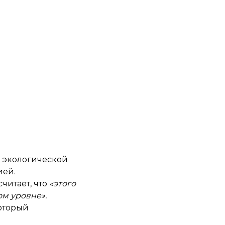
е экологической
ией.
читает, что
«этого
м уровне».
оторый