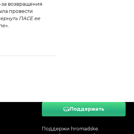
з-за возвращения
ыла провести
вернуть ПАСЕ ее
пе».
Поддержать
Поддержи hromadske.