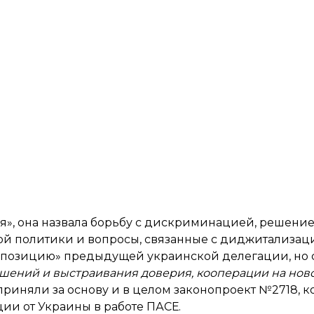
ся», она назвала борьбу с дискриминацией, решени
ной политики и вопросы, связанные с диджитализац
т позицию» предыдущей украинской делегации, но с
шений и выстраивания доверия, кооперации на ново
приняли за основу и в целом
законопроект №2718, к
ии от Украины в работе ПАСЕ.