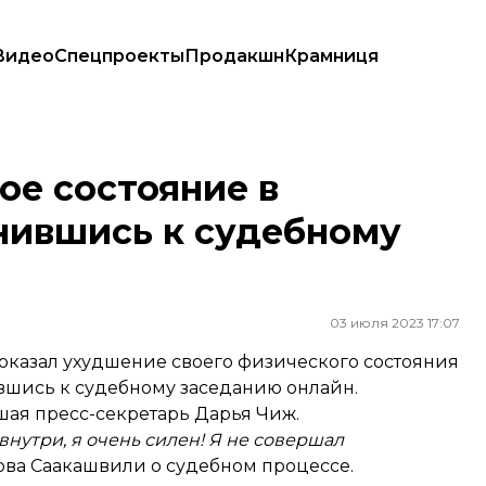
Видео
Спецпроекты
Продакшн
Крамниця
ись к судебному заседанию онлайн
ое состояние в
нившись к судебному
03 июля 2023 17:07
казал ухудшение своего физического состояния
вшись к судебному заседанию онлайн.
шая пресс-секретарь Дарья Чиж.
внутри, я очень силен! Я не совершал
лова Саакашвили о судебном процессе.