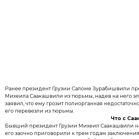
Ранее президент Грузии Саломе Зурабишвили
пр
Михеила Саакашвили из тюрьмы, надев на него э
заявил, что ему грозит полиорганная недостаточнос
его перевезли из тюрьмы.
Что с Са
Бывший президент Грузии Михеил Саакашвили нах
его заочно приговорили к трем годам заключен