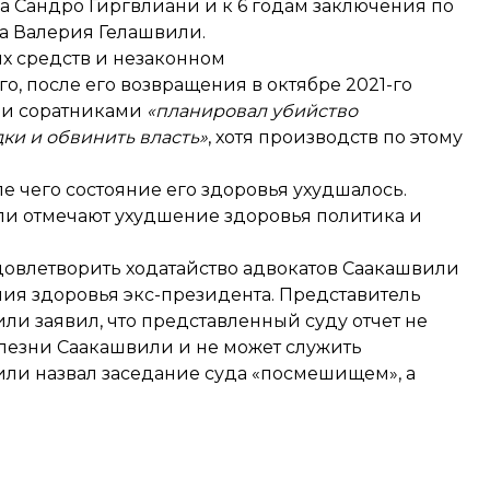
 Сандро Гиргвлиани и к 6 годам заключения по
та Валерия Гелашвили.
х средств и
незаконном
о, после его возвращения в октябре 2021-го
ими соратниками
«планировал убийство
ки и обвинить власть»
, хотя производств по этому
ле чего состояние его здоровья ухудшалось.
ли отмечают ухудшение здоровья политика и
овлетворить ходатайство адвокатов Саакашвили
ния здоровья экс-президента. Представитель
 заявил, что представленный суду отчет не
лезни Саакашвили и не может служить
вили
назвал
заседание суда «посмешищем», а