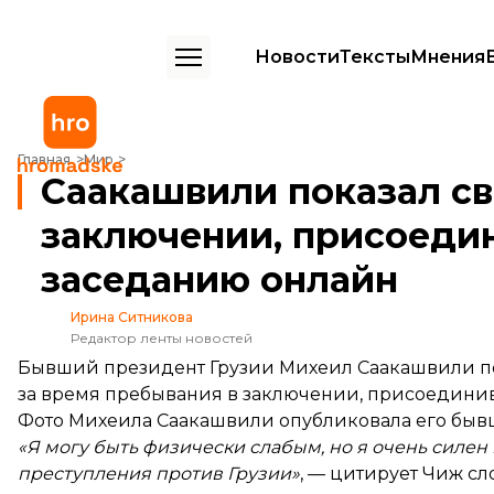
Новости
Тексты
Мнения
Саакашвили показал свое состояние в заключении, присоединивш
Главная
Мир
Саакашвили показал св
заключении, присоеди
заседанию онлайн
Ирина Ситникова
Редактор ленты новостей
Бывший президент Грузии Михеил Саакашвили по
за время пребывания в заключении, присоедини
Фото Михеила Саакашвили
опубликовала
его быв
«Я могу быть физически слабым, но я очень силен 
преступления против Грузии»
, — цитирует Чиж с