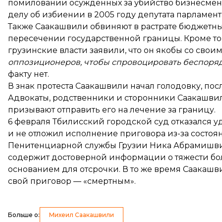
помиловании осужденных за убийство бизнесмена
делу об избиении в 2005 году депутата парламен
Также Саакашвили обвиняют в растрате бюджетны
пересечении
государственной границы. Кроме тог
грузинские власти
заявили
, что он якобы со сво
оппозиционеров, чтобы спровоцировать беспоряд
факту нет.
В знак протеста Саакашвили начал голодовку, пос
Адвокаты, родственники и сторонники Саакашви
призывают отправить его на лечение за границу.
6 февраля Тбилисский городской суд
отказался
уд
и не отложил исполнение приговора из-за состоя
Пенитенциарной службы Грузии Ника Абрамишвили
содержит достоверной информации о тяжести бо
основанием для отсрочки. В то же время Саакаш
свой приговор — «смертным».
Больше о
:
Михеил Саакашвили