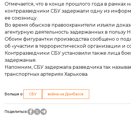
Отмечается, что в конце прошлого года в рамках 
контрразведчики СБУ задержали одну из информа
ее союзницу.
Во время обысков правоохранители изъяли дока
агентурную деятельность задержанных в пользу 
Обоим фигурантки производства сообщено о под
об «участии в террористической организации и с
Контрразведчики СБУ установили также лица бое
задержаные.
Напомним, СБУ
задержала разведчика
так называ
транспортных артериях Харькова.
Больше о
:
СБУ
война на Донбассе
Поделиться
: