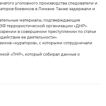
начатого уголовного производства следователи и
торов боевиков в Лимане. Также задержали и
зательные материалы, подтверждающие
НЗФ террористической организации «ДНР».
озрении в совершении преступлении по статье
одействие ее деятельности».
виков-«кураторов», с которыми сотрудничали
емой «ЛНР», который собирал данные о