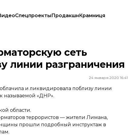
Видео
Спецпроекты
Продакшн
Крамниця
линии разграничения
рматорскую сеть
зу линии разграничения
24 января 2020 16:41
зоблачила и ликвидировала поблизу линии
к называемой «ДНР».
кой области.
орматоров террористов — жители Лимана,
женщины прошли подробный инструктаж в
лам.