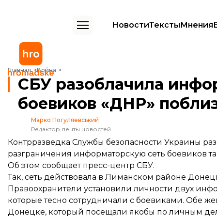
Новости
Тексты
Мнения
СБУ разоблачила информаторскую сеть боевиков «ДНР» поблизу 
Главная
Война
СБУ разоблачила инфо
боевиков «ДНР» побли
Марко Погуляевський
Редактор ленты новостей
Контрразведка Службы безопасности Украины ра
разграничения информаторскую сеть боевиков та
Об этом
сообщает
пресс-центр СБУ.
Так, сеть действовала в Лиманском районе Донец
Правоохранители установили личности двух инф
которые тесно сотрудничали с боевиками. Обе 
Донецке, который посещали якобы по личным де