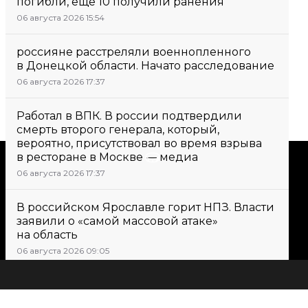
погибли, еще 10 получили ранения
06 августа 2026 15:54
россияне расстреляли военнопленного
в Донецкой области. Начато расследование
06 августа 2026 17:37
Работал в ВПК. В россии подтвердили
смерть второго генерала, который,
вероятно, присутствовал во время взрыва
в ресторане в Москве — медиа
Поддержать
06 августа 2026 17:37
Поддержи hromadske.
В российском Ярославле горит НПЗ. Власти
Мы работаем для тебя и
заявили о «самой массовой атаке»
на область
благодаря тебе. Будь нашим
06 августа 2026 09:05
другом
Важно
Зеленский поручил подготовить
Все новости