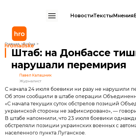
Новости
Тексты
Мнения
Штаб: на Донбассе тишина — боевики не нарушали перемирия
Главная
Война
Штаб: на Донбассе тиш
нарушали перемирия
Павел Калашник
Журналист
С начала 24 июля боевики ни разу не нарушили п
Об этом
сообщили
в штабе операции Объединенн
«С начала текущих суток обстрелов позиций Объе
украинской стороны не зафиксировано», — говор
В штабе напомнили, что 23 июля боевики
однажд
обстреляли позиции украинских военных с автома
населенного пункта Луганское.