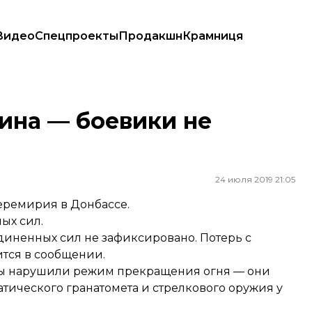
Видео
Спецпроекты
Продакшн
Крамниця
ина — боевики не
24 июля 2019 21:05
еремирия в Донбассе.
ых сил.
диненных сил не зафиксировано. Потерь с
ится в сообщении.
ы нарушили режим
прекращения огня — они
тического гранатомета и стрелкового оружия у