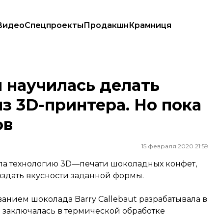
Видео
Спецпроекты
Продакшн
Крамниця
D-принтера. Но пока только для топ-клиентов
 научилась делать
 3D-принтера. Но пока
ов
15 февраля 2020 21:59
ала технологию 3D—печати шоколадных конфет,
оздать вкусности заданной формы.
ванием шоколада Barry Callebaut разрабатывала в
м заключалась в термической обработке