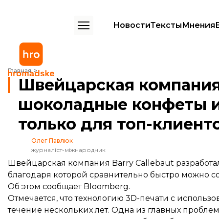
Новости
Тексты
Мнения
Швейцарская компания научилась делать шоколадные конфеты из 3
Главная
Швейцарская компания
шоколадные конфеты из
только для топ-клиент
Олег Павлюк
журналіст-міжнародник
Швейцарская компания Barry Callebaut разработ
благодаря которой сравнительно быстро можно с
Об этом
сообщает
Bloomberg.
Отмечается, что технологию 3D-печати с использо
течение нескольких лет. Одна из главных пробле